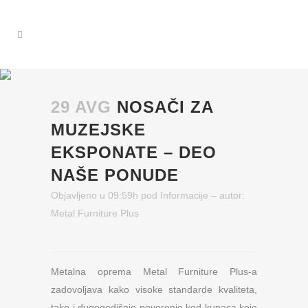
29 AVG
NOSAČI ZA
MUZEJSKE
EKSPONATE – DEO
NAŠE PONUDE
Objavljeno u 09:59h
pod
Informacije
– autor:
Metal Furniture Plus
Metalna oprema Metal Furniture Plus-a
zadovoljava kako visoke standarde kvaliteta,
tako i dugogodišnje poverenje kod kupaca koje