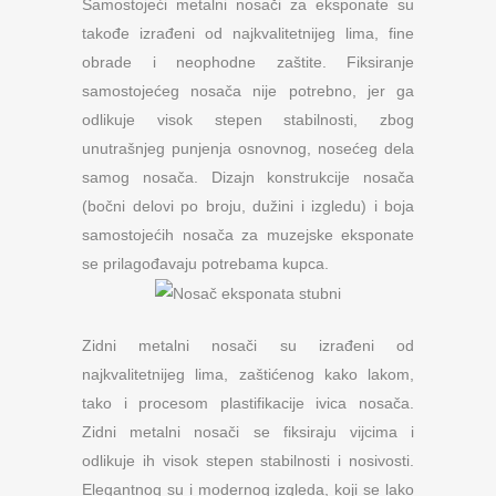
Samostojeći metalni nosači za eksponate su
takođe izrađeni od najkvalitetnijeg lima, fine
obrade i neophodne zaštite. Fiksiranje
samostojećeg nosača nije potrebno, jer ga
odlikuje visok stepen stabilnosti, zbog
unutrašnjeg punjenja osnovnog, nosećeg dela
samog nosača. Dizajn konstrukcije nosača
(bočni delovi po broju, dužini i izgledu) i boja
samostojećih nosača za muzejske eksponate
se prilagođavaju potrebama kupca.
Zidni metalni nosači su izrađeni od
najkvalitetnijeg lima, zaštićenog kako lakom,
tako i procesom plastifikacije ivica nosača.
Zidni metalni nosači se fiksiraju vijcima i
odlikuje ih visok stepen stabilnosti i nosivosti.
Elegantnog su i modernog izgleda, koji se lako