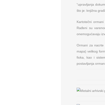
“upravljanja dokum
što je: knjižna građa
Kartotečni ormani
Rađeni su vareno
onemogućavaju izvl
Ormani za nacrte 
mapa) velikog form
fioka, kao i sist
postavljanja ormana