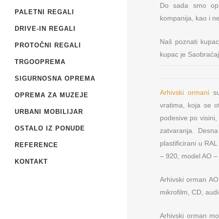
Do sada smo opremi
PALETNI REGALI
kompanija, kao i ne
DRIVE-IN REGALI
Naš poznati kupac 
PROTOČNI REGALI
kupac je Saobraćaj
TRGOOPREMA
SIGURNOSNA OPREMA
Arhivski ormani
su
OPREMA ZA MUZEJE
vratima, koja se 
URBANI MOBILIJAR
podesive po visini
OSTALO IZ PONUDE
zatvaranja. Desna
plastificirani u RA
REFERENCE
– 920, model AO – 
KONTAKT
Arhivski orman AO 
mikrofilm, CD, audi
Arhivski orman mo