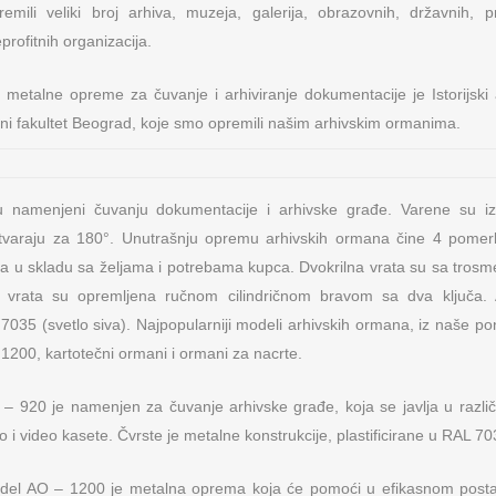
li veliki broj arhiva, muzeja, galerija, obrazovnih, državnih, priv
profitnih organizacija.
metalne opreme za čuvanje i arhiviranje dokumentacije je Istorijski 
ni fakultet Beograd, koje smo opremili našim arhivskim ormanima.
 namenjeni čuvanju dokumentacije i arhivske građe. Varene su iz
otvaraju za 180°. Unutrašnju opremu arhivskih ormana čine 4 pomerlj
, a u skladu sa željama i potrebama kupca. Dvokrilna vrata su sa tr
 vrata su opremljena ručnom cilindričnom bravom sa dva ključa. 
L 7035 (svetlo siva). Najpopularniji modeli arhivskih ormana, iz naše 
1200, kartotečni ormani i ormani za nacrte.
– 920 je namenjen za čuvanje arhivske građe, koja se javlja u različi
o i video kasete. Čvrste je metalne konstrukcije, plastificirane u RAL 70
del AO – 1200 je metalna oprema koja će pomoći u efikasnom postav