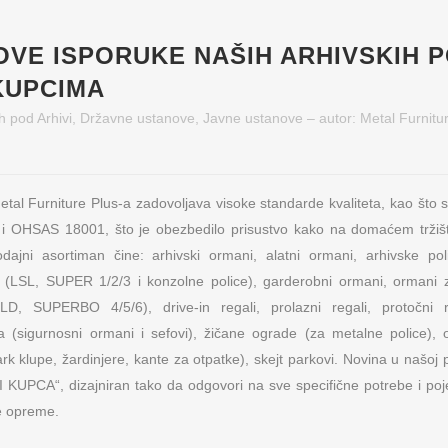
OVE ISPORUKE NAŠIH ARHIVSKIH 
KUPCIMA
h
pod
Arhivi
,
Državne ustanove
,
Javne ustanove
– autor:
Metal Furnitu
al Furniture Plus-a zadovoljava visoke standarde kvaliteta, kao što 
i OHSAS 18001, što je obezbedilo prisustvo kako na domaćem tržišt
ajni asortiman čine: arhivski ormani, alatni ormani, arhivske poli
 (LSL, SUPER 1/2/3 i konzolne police), garderobni ormani, ormani za
D, SUPERBO 4/5/6), drive-in regali, prolazni regali, protočni r
 (sigurnosni ormani i sefovi), žičane ograde (za metalne police),
ark klupe, žardinjere, kante za otpatke), skejt parkovi. Novina u našoj 
KUPCA“, dizajniran tako da odgovori na sve specifične potrebe i po
e opreme.