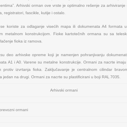
entima”. Arhivski orman ove vrste je optimalno rešenje za arhiviranje
, registratori, fascikle, kutije i ostalo.
 se koriste za odlaganje visećih mapa ili dokumenata A4 formata u
m metalnom konstrukcijom. Fioke kartotečnih ormana su sa teles
ačenje fioka iz ramova.
su deo arhivske opreme koji je namenjen pohranjivanju dokumenata
ata A1 i A0. Varene su metalne konstrukcije. Ormani za nacrte imaju
em protiv izvrtanja fioka. Zaključavanje je centralnom cilindar bra
 jedan na drugi. Ormani za nacrte su plastificirani u boji RAL 7035.
Arhivski ormani