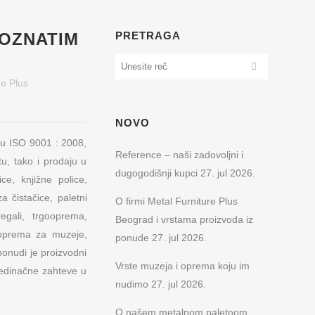
POZNATIM
PRETRAGA
re Plus
NOVO
su ISO 9001 : 2008,
Reference – naši zadovoljni i
u, tako i prodaju u
dugogodišnji kupci
27. jul 2026.
ce, knjižne police,
 čistačice, paletni
O firmi Metal Furniture Plus
egali, trgooprema,
Beograd i vrstama proizvoda iz
 oprema za muzeje,
ponude
27. jul 2026.
ponudi je proizvodni
Vrste muzeja i oprema koju im
jedinačne zahteve u
nudimo
27. jul 2026.
O našem metalnom paletnom