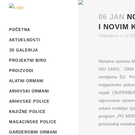
06 JAN
N
I NOVIM 
POČETNA
Objavljeno u 12:20
AKTUELNOSTI
3D GALERIJA
PROJEKTNI BIRO
Metalna oprema Met
ISO 14001 : 2004 
PROIZVODI
zemljama EU. Prod
ALATNI ORMANI
magacinske police
ARHIVSKI ORMANI
regali (SUPERBUIL
sigurnosna oprema
ARHIVSKE POLICE
urbani mobilijar (p
KNJIŽNE POLICE
program „PO MERI 
MAGACINSKE POLICE
proizvodnji metaln
GARDEROBNI ORMANI