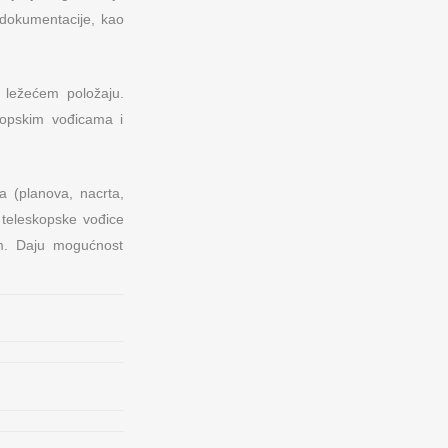
 dokumentacije, kao
 ležećem položaju.
kopskim vođicama i
 (planova, nacrta,
 teleskopske vođice
vom. Daju mogućnost