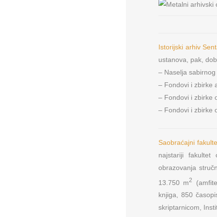
Istorijski arhiv Sen
ustanova, pak, dobij
– Naselja sabirnog
– Fondovi i zbirke 
– Fondovi i zbirke 
– Fondovi i zbirke 
Metal Furniture Plu
Beograd
Prodaja i proizvod
Saobraćajni fakult
opreme
najstariji fakult
obrazovanja stručn
2
13.750 m
(amfite
knjiga, 850 časop
skriptarnicom, Inst