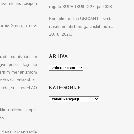
atnih institucija i
regalu SUPERBUILD
27. jul 2026.
Konzolne police UNICANT – vrsta
arhiv Senta, a novi
naših metalnih magacinskih polica
20. jul 2026.
ARHIVA
rade sa dvokrilnim
ive police, koje su
Arhiva
osmernim mehanizmom
Arhivski ormani su
KATEGORIJE
ponude, su: model AO
Kategorije
tim oblicima: papir,
35.
ljanju organizacije