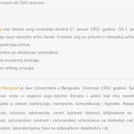
ta
kao datum svog osnivanja smatra 17. januar 1952. godine. Od 1. j
a naziv Istorijski arhiv Sente. Fondovi, koji su prisutni u Istorijskoj arhi
 područja arhiva,
arhiva po delatnosti i periodima,
od izuzetnog značaja,
OSNOVNI PODACI O MFP
NAŠA M
od velikog značaja.
s d.o.o.
Lokeri
PIB: 104724797
Matični broj: 20223782
nja metalne
Oprema za
et Beograd
je deo Univerziteta u Beogradu. Osnovan 1950. godine. Saob
Šifra delatnosti: 4674
et ove vrste u regionu jugo-istočne Evrope i jedini koji ima sve
Tekući račun: 165-9568-53
jaka iz oblasti saobraćaja, transporta, komunikacija i logistike. Ras
NAŠI IN
Sertifikat: ISO 9001:2008
atri, učionice, laboratorije, centri, kabineti, klubovi), bibliotekom s
Sertifikat: ISO 14001:2004
Primat RD d
isa), računarskim centrom i računarskim učionicama za slobodan rad
Sertifikat: OHSAS 18001
Hrvatska
itutom, laboratorijama, bavi se izdavačkom delatnošću i dr.