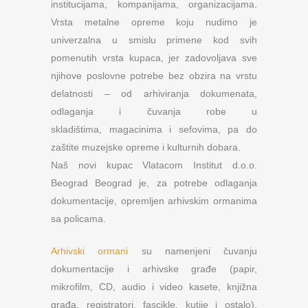
institucijama, kompanijama, organizacijama.
Vrsta metalne opreme koju nudimo je
univerzalna u smislu primene kod svih
pomenutih vrsta kupaca, jer zadovoljava sve
njihove poslovne potrebe bez obzira na vrstu
delatnosti – od arhiviranja dokumenata,
odlaganja i čuvanja robe u
skladištima, magacinima i sefovima, pa do
zaštite muzejske opreme i kulturnih dobara.
Naš novi kupac Vlatacom Institut d.o.o.
Beograd Beograd je, za potrebe odlaganja
dokumentacije, opremljen arhivskim ormanima
sa policama.
Arhivski ormani
su namenjeni čuvanju
dokumentacije i arhivske građe (papir,
mikrofilm, CD, audio i video kasete, knjižna
građa, registratori, fascikle, kutije i ostalo).