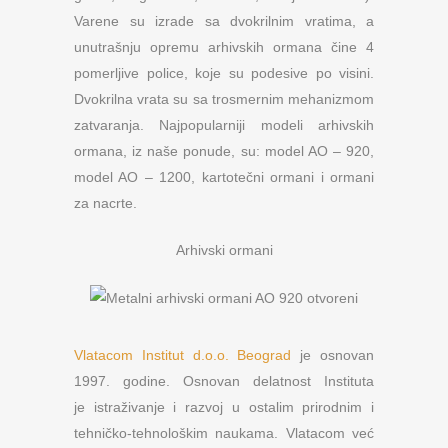
Varene su izrade sa dvokrilnim vratima, a
unutrašnju opremu arhivskih ormana čine 4
pomerljive police, koje su podesive po visini.
Dvokrilna vrata su sa trosmernim mehanizmom
zatvaranja. Najpopularniji modeli arhivskih
ormana, iz naše ponude, su: model AO – 920,
model AO – 1200, kartotečni ormani i ormani
za nacrte.
Arhivski ormani
Vlatacom Institut d.o.o. Beograd
je osnovan
1997. godine. Osnovan delatnost Instituta
je istraživanje i razvoj u ostalim prirodnim i
tehničko-tehnološkim naukama. Vlatacom već