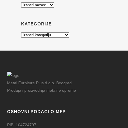
Arhiva
KATEGORIJE
Kategorije
Metal Furniture Plus d.o.o. Beograd
Prodaja i proizvodnja metalne opreme
OSNOVNI PODACI O MFP
PIB: 104724797