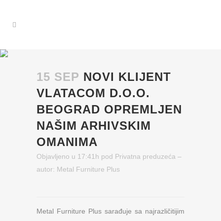
15 SEP
NOVI KLIJENT
VLATACOM D.O.O.
BEOGRAD OPREMLJEN
NAŠIM ARHIVSKIM
OMANIMA
Objavljeno u 17:41h
pod
Privatna preduzeća
–
autor:
Metal Furniture Plus
Metal Furniture Plus sarađuje sa najrazličitijim