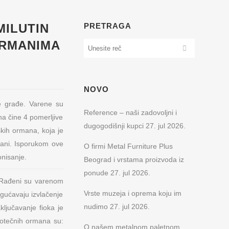
MILUTIN
PRETRAGA
ORMANIMA
NOVO
ke građe. Varene su
Reference – naši zadovoljni i
na čine 4 pomerljive
dugogodišnji kupci
27. jul 2026.
skih ormana, koja je
rmani. Isporukom ove
O firmi Metal Furniture Plus
nisanje.
Beograd i vrstama proizvoda iz
ponude
27. jul 2026.
 Rađeni su varenom
Vrste muzeja i oprema koju im
gućavaju izvlačenje
nudimo
27. jul 2026.
ključavanje fioka je
totečnih ormana su:
O našem metalnom paletnom