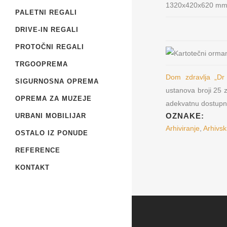
1320x420x620 mm
PALETNI REGALI
DRIVE-IN REGALI
PROTOČNI REGALI
TRGOOPREMA
Dom zdravlja „Dr 
SIGURNOSNA OPREMA
ustanova broji 25 
OPREMA ZA MUZEJE
adekvatnu dostupno
OZNAKE:
Metal Furniture Plu
URBANI MOBILIJAR
Arhiviranje
,
Arhivsk
Beograd
OSTALO IZ PONUDE
Prodaja i proizvod
REFERENCE
opreme
KONTAKT