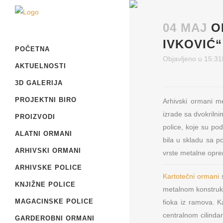
04 MAJ
O
IVKOVIĆ
POČETNA
Objavljeno u 15:31
AKTUELNOSTI
3D GALERIJA
PROJEKTNI BIRO
Arhivski ormani m
izrade sa dvokriln
PROIZVODI
police, koje su po
ALATNI ORMANI
bila u skladu sa p
ARHIVSKI ORMANI
vrste metalne opre
ARHIVSKE POLICE
Kartotečni ormani
s
KNJIŽNE POLICE
metalnom konstruk
MAGACINSKE POLICE
fioka iz ramova. K
centralnom cilinda
GARDEROBNI ORMANI