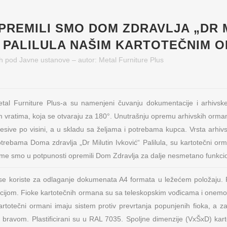
PREMILI SMO DOM ZDRAVLJA „DR 
“ PALILULA NAŠIM KARTOTEČNIM 
h
pod
Javne ustanove
– autor:
Metal Furniture Plus
etal Furniture Plus-a su namenjeni čuvanju dokumentacije i arhivs
im vratima, koja se otvaraju za 180°. Unutrašnju opremu arhivskih orma
desive po visini, a u skladu sa željama i potrebama kupca. Vrsta arhiv
otrebama Doma zdravlja „Dr Milutin Ivković“ Palilula, su kartotečni o
me smo u potpunosti opremili Dom Zdravlja za dalje nesmetano funkcio
e koriste za odlaganje dokumenata A4 formata u ležećem položaju.
cijom. Fioke kartotečnih ormana su sa teleskopskim vođicama i onemo
artotečni ormani imaju sistem protiv prevrtanja popunjenih fioka, a za
r bravom. Plastificirani su u RAL 7035. Spoljne dimenzije (VxŠxD) kar