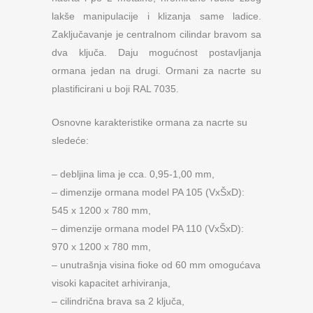
lakše manipulacije i klizanja same ladice.
Zaključavanje je centralnom cilindar bravom sa
dva ključa. Daju mogućnost postavljanja
ormana jedan na drugi. Ormani za nacrte su
plastificirani u boji RAL 7035.
Osnovne karakteristike ormana za nacrte su
sledeće:
– debljina lima je cca. 0,95-1,00 mm,
– dimenzije ormana model PA 105 (VxŠxD):
545 x 1200 x 780 mm,
– dimenzije ormana model PA 110 (VxŠxD):
970 x 1200 x 780 mm,
– unutrašnja visina fioke od 60 mm omogućava
visoki kapacitet arhiviranja,
– cilindrična brava sa 2 ključa,