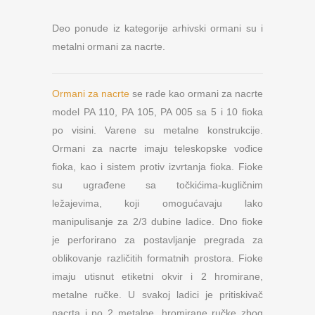
Deo ponude iz kategorije arhivski ormani su i
metalni ormani za nacrte.
Ormani za nacrte
se rade kao ormani za nacrte
model PA 110, PA 105, PA 005 sa 5 i 10 fioka
po visini. Varene su metalne konstrukcije.
Ormani za nacrte imaju teleskopske vođice
fioka, kao i sistem protiv izvrtanja fioka. Fioke
su ugrađene sa točkićima-kugličnim
ležajevima, koji omogućavaju lako
manipulisanje za 2/3 dubine ladice. Dno fioke
je perforirano za postavljanje pregrada za
oblikovanje različitih formatnih prostora. Fioke
imaju utisnut etiketni okvir i 2 hromirane,
metalne ručke. U svakoj ladici je pritiskivač
nacrta i po 2 metalne, hromirane ručke zbog