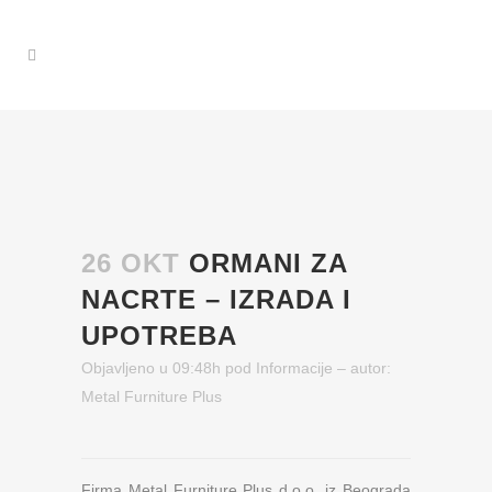
26 OKT
ORMANI ZA
NACRTE – IZRADA I
UPOTREBA
Objavljeno u 09:48h
pod
Informacije
– autor:
Metal Furniture Plus
Firma Metal Furniture Plus d.o.o. iz Beograda