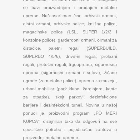
se bavi proizvodnjom i prodajom metalne
opreme. Naš asortiman čine: arhivski ormani,
alatni ormani, arhivske police, knjižne police,
magacinske police (LSL, SUPER 1/2/3 i
konzolne police), garderobni ormani, ormani za
čistačice, paletni regali (SUPERBUILD,
SUPERBO 4/5/6), drive-in regali, prolazni
regali, protočni regali, trgooprema, sigurnosna
oprema (sigurnosni ormani i sefovi), žičane
ograde (za metalne police), oprema za muzeje,
urbani mobilijar (park klupe, žardinjere, kante
za otpatke), skejt parkovi, dezinfekcione
barijere i dezinfekcioni tuneli. Novina u našoj
ponudi je proizvodni program „PO MERI
KUPCA“, dizajniran tako da odgovori na sve
specifične potrebe i pojedinačne zahteve u
proizvodnji metalne opreme.