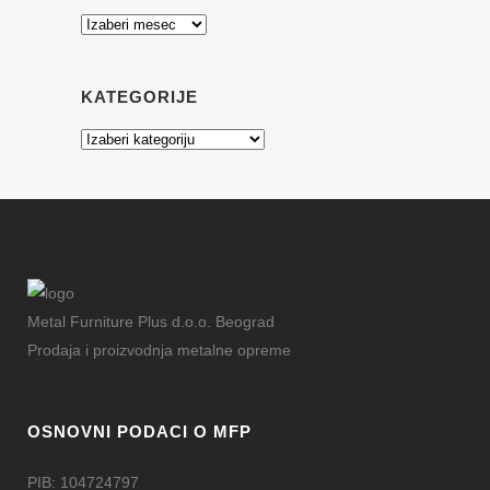
Arhiva
KATEGORIJE
Kategorije
Metal Furniture Plus d.o.o. Beograd
Prodaja i proizvodnja metalne opreme
OSNOVNI PODACI O MFP
PIB: 104724797