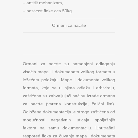
– antitilt mehanizam,
– nosivost fioke cca 50kg.
Ormani za nacrte
Ormani za nacrte su namenjeni odlaganju
visećih mapa ili dokumenata velikog formata u
ležećem položaju. Mape i dokumenta velikog
formata, koja se u njima odlažu i arhiviraju,
zaštićena su zahvaljujući načinu izrade ormana
za nacrte (varena konstrukcija, čelični lim).
Odložena dokumentacija je strogo zaštićena od
mogućnosti negativnih uticaja spoljašnjih
faktora na samu dokumentaciju. Unutrašnji
raspored fioka za čuvanje mapa i dokumenata