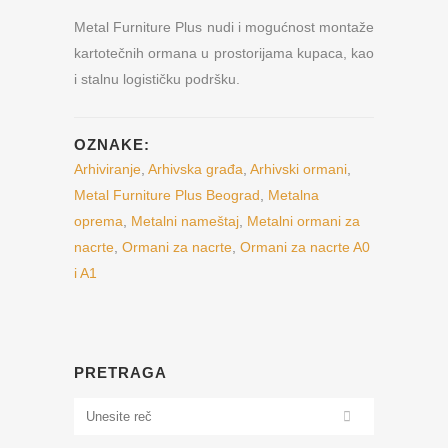
Metal Furniture Plus nudi i mogućnost montaže
kartotečnih ormana u prostorijama kupaca, kao
i stalnu logističku podršku.
OZNAKE:
Arhiviranje
,
Arhivska građa
,
Arhivski ormani
,
Metal Furniture Plus Beograd
,
Metalna
oprema
,
Metalni nameštaj
,
Metalni ormani za
nacrte
,
Ormani za nacrte
,
Ormani za nacrte A0
i A1
PRETRAGA