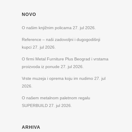
NOVO
O našim knjižnim policama
27. jul 2026.
Reference – naši zadovoljni i dugogodišnji
kupci
27. jul 2026.
O firmi Metal Furniture Plus Beograd i vrstama
proizvoda iz ponude
27. jul 2026.
Vrste muzeja i oprema koju im nudimo
27. jul
2026.
O našem metalnom paletnom regalu
SUPERBUILD
27. jul 2026.
ARHIVA