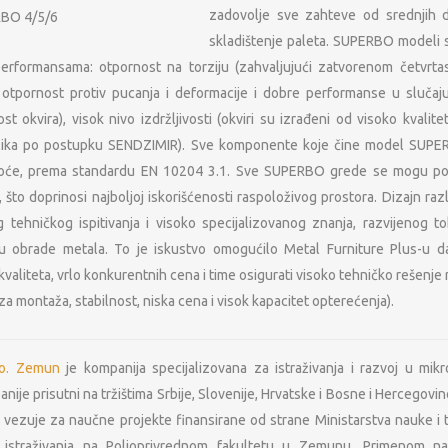
zadovolje sve zahteve od srednjih 
RBO 4/5/6
skladištenje paleta. SUPERBO modeli 
erformansama: otpornost na torziju (zahvaljujući zatvorenom četvrta
a otpornost protiv pucanja i deformacije i dobre performanse u sluča
ost okvira), visok nivo izdržljivosti (okviri su izrađeni od visoko kvalit
lika po postupku SENDZIMIR). Sve komponente koje čine model SUPE
stoće, prema standardu EN 10204 3.1. Sve SUPERBO grede se mogu pod
to doprinosi najboljoj iskorišćenosti raspoloživog prostora. Dizajn razl
g tehničkog ispitivanja i visoko specijalizovanog znanja, razvijenog 
ju obrade metala. To je iskustvo omogućilo Metal Furniture Plus-u d
OSNOVNI PODACI O MFP
NAŠA M
kvaliteta, vrlo konkurentnih cena i time osigurati visoko tehničko rešenje
Lokeri
PIB: 104724797
za montaža, stabilnost, niska cena i visok kapacitet opterećenja).
Matični broj: 20223782
Oprema za 
Šifra delatnosti: 4674
.o. Zemun
je kompanija specijalizovana za istraživanja i razvoj u mikr
Tekući račun: 165-9568-53
nije prisutni na tržištima Srbije, Slovenije, Hrvatske i Bosne i Hercegovi
NAŠI IN
Sertifikat: ISO 9001:2008
s d.o.o. Beograd
e vezuje za naučne projekte finansirane od strane Ministarstva nauke i
Sertifikat: ISO 14001:2004
ja metalne
Primat RD d
i istraživanja na Poljoprivrednom fakultetu u Zemunu. Primenom na