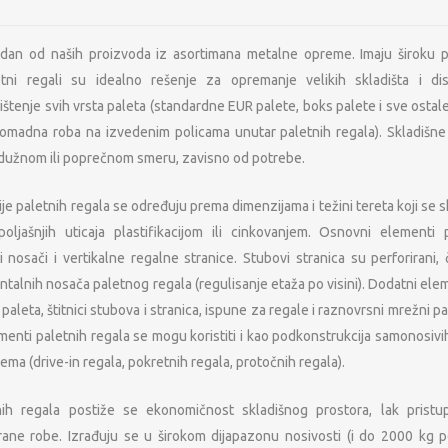
jedan od naših proizvoda iz asortimana metalne opreme. Imaju široku 
letni regali su idealno rešenje za opremanje velikih skladišta i dist
tenje svih vrsta paleta (standardne EUR palete, boks palete i sve ostal
komadna roba na izvedenim policama unutar paletnih regala). Skladišne 
dužnom ili poprečnom smeru, zavisno od potrebe.
e paletnih regala se određuju prema dimenzijama i težini tereta koji se sk
oljašnjih uticaja plastifikacijom ili cinkovanjem. Osnovni elementi
i nosači i vertikalne regalne stranice. Stubovi stranica su perforiran
talnih nosača paletnog regala (regulisanje etaža po visini). Dodatni elem
paleta, štitnici stubova i stranica, ispune za regale i raznovrsni mrežni pa
enti paletnih regala se mogu koristiti i kao podkonstrukcija samonosivih 
tema (drive-in regala, pokretnih regala, protočnih regala).
nih regala postiže se ekonomičnost skladišnog prostora, lak prist
rane robe. Izrađuju se u širokom dijapazonu nosivosti (i do 2000 kg 