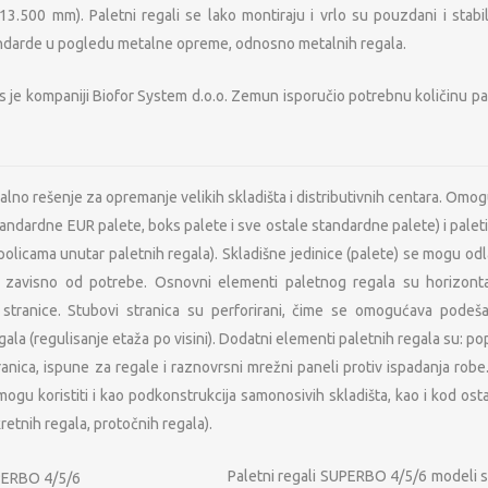
 13.500 mm). Paletni regali se lako montiraju i vrlo su pouzdani i stabil
andarde u pogledu metalne opreme, odnosno metalnih regala.
s je kompaniji Biofor System d.o.o. Zemun isporučio potrebnu količinu pa
alno rešenje za opremanje velikih skladišta i distributivnih centara. Omo
standardne EUR palete, boks palete i sve ostale standardne palete) i pale
olicama unutar paletnih regala). Skladišne jedinice (palete) se mogu odl
zavisno od potrebe. Osnovni elementi paletnog regala su horizontal
 stranice. Stubovi stranica su perforirani, čime se omogućava podeša
ala (regulisanje etaža po visini). Dodatni elementi paletnih regala su: po
stranica, ispune za regale i raznovrsni mrežni paneli protiv ispadanja ro
mogu koristiti i kao podkonstrukcija samonosivih skladišta, kao i kod ost
kretnih regala, protočnih regala).
Paletni regali SUPERBO 4/5/6 modeli su