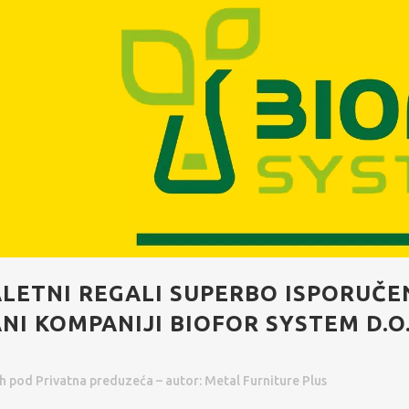
ALETNI REGALI SUPERBO ISPORUČEN
I KOMPANIJI BIOFOR SYSTEM D.O.
2h
pod
Privatna preduzeća
– autor:
Metal Furniture Plus