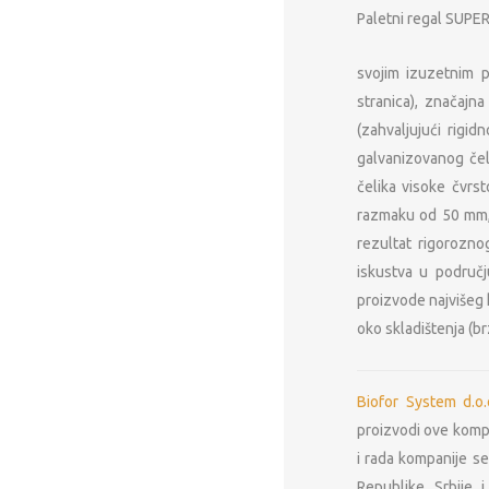
Paletni regal SUPE
svojim izuzetnim p
stranica), značajn
(zahvaljujući rigidn
galvanizovanog če
čelika visoke čvr
razmaku od 50 mm, š
rezultat rigorozno
iskustva u područ
proizvode najvišeg 
oko skladištenja (br
Biofor System d.o
proizvodi ove kompa
Metal Furniture Plu
i rada kompanije s
Prodaja i proizvodn
Republike Srbije 