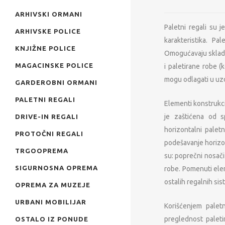
ARHIVSKI ORMANI
Paletni regali su 
ARHIVSKE POLICE
karakteristika. Pa
KNJIŽNE POLICE
Omogućavaju skladiš
MAGACINSKE POLICE
i paletirane robe (
mogu odlagati u uz
GARDEROBNI ORMANI
PALETNI REGALI
Elementi konstrukcij
je zaštićena od sp
DRIVE-IN REGALI
horizontalni paletn
PROTOČNI REGALI
podešavanje horizon
TRGOOPREMA
su: poprečni nosači 
SIGURNOSNA OPREMA
robe. Pomenuti elem
ostalih regalnih sis
OPREMA ZA MUZEJE
URBANI MOBILIJAR
Korišćenjem palet
preglednost paleti
OSTALO IZ PONUDE