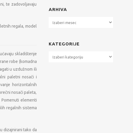
ni, te zadovoljavaju
ARHIVA
Arhiva
letnih regala, model
KATEGORIJE
gućavaju skladištenje
Kategorije
tirane robe (komadna
agati u uzdužnom ili
ni paletni nosači i
vanje horizontalnih
prečni nosači paleta,
be. Pomenuti elementi
alih regalnih sistema
 dizajnirani tako da