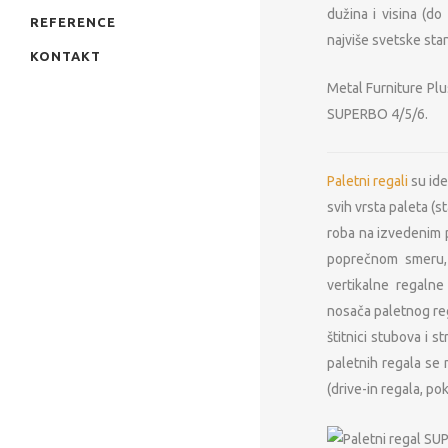
dužina i visina (do
REFERENCE
najviše svetske st
KONTAKT
Metal Furniture Plu
SUPERBO 4/5/6.
Paletni regali
su ide
svih vrsta paleta (
roba na izvedenim p
poprečnom smeru, 
vertikalne regalne
nosača paletnog reg
štitnici stubova i 
paletnih regala se 
(drive-in regala, po