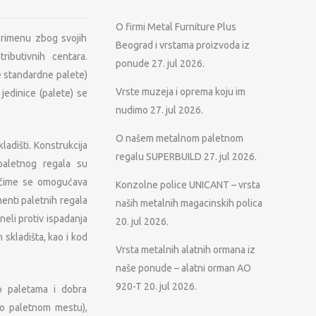
O firmi Metal Furniture Plus
primenu zbog svojih
Beograd i vrstama proizvoda iz
ributivnih centara.
ponude
27. jul 2026.
e standardne palete)
Vrste muzeja i oprema koju im
jedinice (palete) se
nudimo
27. jul 2026.
O našem metalnom paletnom
ladišti. Konstrukcija
regalu SUPERBUILD
27. jul 2026.
 paletnog regala su
i, čime se omogućava
Konzolne police UNICANT – vrsta
enti paletnih regala
naših metalnih magacinskih polica
neli protiv ispadanja
20. jul 2026.
skladišta, kao i kod
Vrsta metalnih alatnih ormana iz
naše ponude – alatni orman AO
920-T
20. jul 2026.
up paletama i dobra
po paletnom mestu),