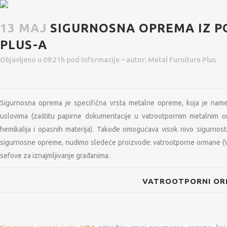
13 MAJ
SIGURNOSNA OPREMA IZ P
PLUS-A
Objavljeno u 09:21h
pod
Informacije
– autor:
Metal Furniture Plus
Sigurnosna oprema je specifična vrsta metalne opreme, koja je nam
uslovima (zaštitu papirne dokumentacije u vatrootpornim metalnim 
hemikalija i opasnih materija). Takođe omogućava visok nivo sigurnost
sigurnosne opreme, nudimo sledeće proizvode: vatrootporne ormane (VO
sefove za iznajmljivanje građanima.
VATROOTPORNI OR