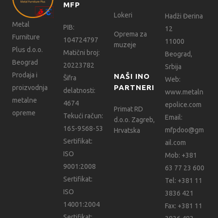
MFP
Lokeri
Hadži Đerina
Metal
PIB:
12
Oprema za
Furniture
104724797
11000
muzeje
Plus d.o.o.
Matični broj:
Beograd,
Beograd
20223782
Srbija
Prodaja i
NAŠI INO
Šifra
Web:
PARTNERI
proizvodnja
delatnosti:
www.metaln
metalne
4674
epolice.com
Primat RD
opreme
Tekući račun:
Email:
d.o.o. Zagreb,
165-9568-53
mfpdoo@gm
Hrvatska
Sertifikat:
ail.com
ISO
Mob:
+381
9001:2008
63 77 23 600
Sertifikat:
Tel:
+381 11
ISO
3836 421
14001:2004
Fax:
+381 11
Sertifikat: