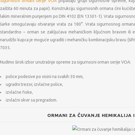
Sigurnosni ormani serije VOA
pripadaju grupi sigurnosne opreme, koja
zaštita 60 minuta za papir). Konstrukciju sigurnosnih ormana čini kućišt
lakim mineralnim punjenjem po DIN 4102 (EN 13501-1). Vrata sigurnos
šarke omogućavaju otvaranje vrata za 180°. Vrata sigurnosnog orman
standardno – orman se zaključava mehaničkom ključnom bravom ili 
narudžbi kupca je moguće ugraditi i mehaničku kombinacijsku bravu (šifri
7035.
Nudimo širok izbor unutrašnje opreme za sigurnosni orman serije VOA:
police podesive po visini na svakih 30 mm,
ugradni trezor, izvlačne police,
izvlačne fioke,
izvlačni okvir sa pregradom.
ORMANI ZA ČUVANJE HEMIKALIJA I