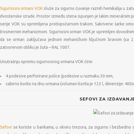
Sigurnosni ormani VOK
služe za sigurno čuvanje raznih hemikalija u zatv
dvostenske izrade. Prostor između stena ispunjen je lakim mineralnim
serije VOK su opremljena protivpožarnom trakom. Sakrivene šarke omog
trosmernim mehanizmom. Sigurnosni orman VOK je opremljen dovodnim i
da se orman zaključava jednom mehaničkom ključnom bravom (sa 2 k
zatvorenom obliku je žuta – RAL 1007.
Unutrašnju opremu sigurnosnog ormana VOK čine:
4 podesive perforirane police (podesive u razmaku 30 mm,
sabirno korito na dnu ormana (volumen korita je 123 l, dimenzije: 40
SEFOVI ZA IZDAVANJ
Sefovi
se koriste u bankama, u okviru trezora, za sigurno i bezbedno 