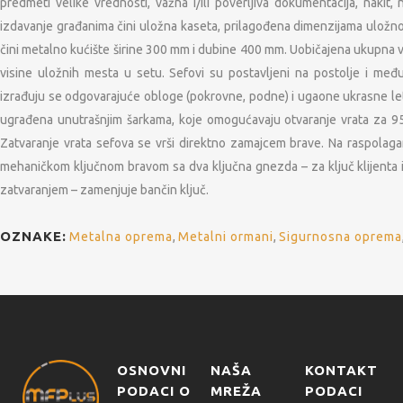
predmeti velike vrednosti, važna i/ili poverljiva dokumentacija, naki
izdavanje građanima čini uložna kaseta, prilagođena dimenzijama uložnog
čini metalno kućište širine 300 mm i dubine 400 mm. Uobičajena ukupna
visine uložnih mesta u setu. Sefovi su postavljeni na postolje i me
izrađuju se odgovarajuće obloge (pokrovne, podne) i ugaone ukrasne let
ugrađena unutrašnjim šarkama, koje omogućavaju otvaranje vrata za 95
Zatvaranje vrata sefova se vrši direktno zamajcem brave. Na raspolag
mehaničkom ključnom bravom sa dva ključna gnezda – za ključ klijenta
zatvaranjem – zamenjuje bančin ključ.
OZNAKE:
Metalna oprema
,
Metalni ormani
,
Sigurnosna oprema
OSNOVNI
NAŠA
KONTAKT
PODACI O
MREŽA
PODACI