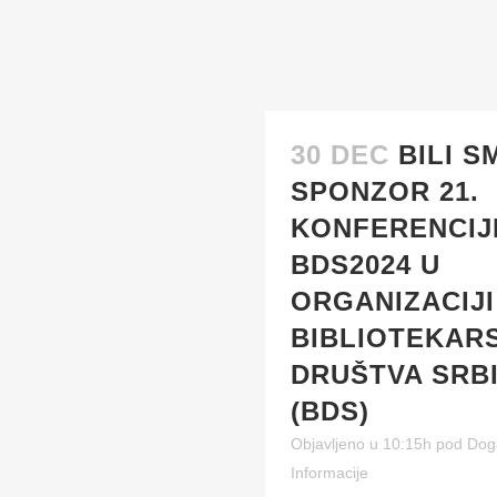
BIBLIOTEKE 
30 DEC
BILI S
SPONZOR 21.
KONFERENCIJ
BDS2024 U
ORGANIZACIJI
BIBLIOTEKAR
DRUŠTVA SRB
(BDS)
Objavljeno u 10:15h
pod
Dog
Informacije