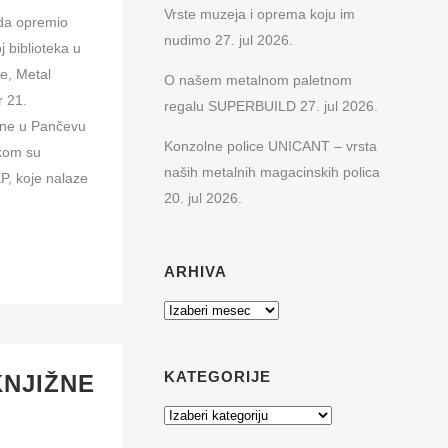
Vrste muzeja i oprema koju im
ada opremio
nudimo
27. jul 2026.
 biblioteka u
e, Metal
O našem metalnom paletnom
r 21.
regalu SUPERBUILD
27. jul 2026.
ane u Pančevu
Konzolne police UNICANT – vrsta
ikom su
naših metalnih magacinskih polica
KP, koje nalaze
20. jul 2026.
ARHIVA
Arhiva
KATEGORIJE
KNJIŽNE
Kategorije