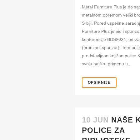
Metal Furniture Plus je do s
metalnom opremom veliki broj
Srbiji. Pored uspešne saradnj
Furniture Plus je bio i sponzo
konferencije BDS2024, održ
(bronzani sponzor). Tom pril
predstavljene knjižne police 
svoju najširu primenu u...
OPŠIRNIJE
10 JUN
NAŠE 
POLICE ZA