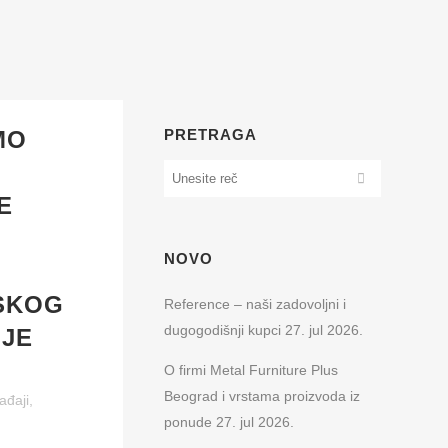
OZNAKA
MO
PRETRAGA
E
NOVO
SKOG
Reference – naši zadovoljni i
dugogodišnji kupci
27. jul 2026.
IJE
O firmi Metal Furniture Plus
Beograd i vrstama proizvoda iz
ađaji
,
ponude
27. jul 2026.