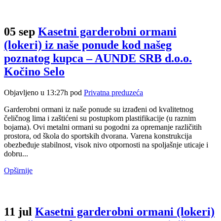
05 sep
Kasetni garderobni ormani
(lokeri) iz naše ponude kod našeg
poznatog kupca – AUNDE SRB d.o.o.
Kočino Selo
Objavljeno u 13:27h
pod
Privatna preduzeća
Garderobni ormani iz naše ponude su izrađeni od kvalitetnog
čeličnog lima i zaštićeni su postupkom plastifikacije (u raznim
bojama). Ovi metalni ormani su pogodni za opremanje različitih
prostora, od škola do sportskih dvorana. Varena konstrukcija
obezbeđuje stabilnost, visok nivo otpornosti na spoljašnje uticaje i
dobru...
Opširnije
11 jul
Kasetni garderobni ormani (lokeri)