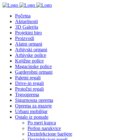
Početna
Aktuelnosti
3D Galerija
Projektni biro
Proizvodi
Alatni ormani
Arhivski ormani
Arhivske police
Knjižne police
Magacinske police
Garderobni ormani
Paletni regali
Drive-in regali
Protočni regali
Trgooprema
Sigurnosna oprema
Oprema za muzeje
Urbani mobilijar
Ostalo iz ponude
Po meri kupca
Perlon narukvice
Dezinfekcione barijere
Dezinfekcioni tuneli