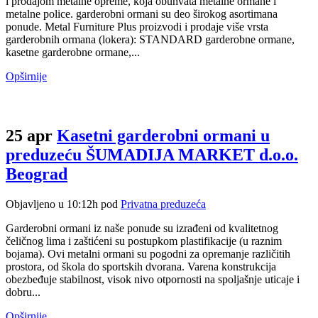
i prodajom metalne opreme, koja obuhvata metalne ormane i
metalne police. garderobni ormani su deo širokog asortimana
ponude. Metal Furniture Plus proizvodi i prodaje više vrsta
garderobnih ormana (lokera): STANDARD garderobne ormane,
kasetne garderobne ormane,...
Opširnije
25 apr
Kasetni garderobni ormani u
preduzeću ŠUMADIJA MARKET d.o.o.
Beograd
Objavljeno u 10:12h
pod
Privatna preduzeća
Garderobni ormani iz naše ponude su izrađeni od kvalitetnog
čeličnog lima i zaštićeni su postupkom plastifikacije (u raznim
bojama). Ovi metalni ormani su pogodni za opremanje različitih
prostora, od škola do sportskih dvorana. Varena konstrukcija
obezbeđuje stabilnost, visok nivo otpornosti na spoljašnje uticaje i
dobru...
Opširnije