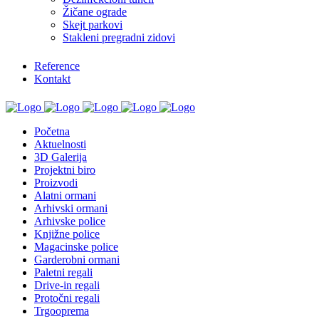
Žičane ograde
Skejt parkovi
Stakleni pregradni zidovi
Reference
Kontakt
Početna
Aktuelnosti
3D Galerija
Projektni biro
Proizvodi
Alatni ormani
Arhivski ormani
Arhivske police
Knjižne police
Magacinske police
Garderobni ormani
Paletni regali
Drive-in regali
Protočni regali
Trgooprema