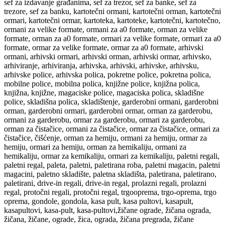
sef za izdavanje građanima, sef za trezor, sef za banke, sef za
trezore, sef za banku, kartotečni ormani, kartotečni orman, kartotečni
ormari, kartotečni ormar, kartoteka, kartoteke, kartotečni, kartotečno,
ormani za velike formate, ormani za a0 formate, orman za velike
formate, orman za a0 formate, ormari za velike formate, ormari za a0
formate, ormar za velike formate, ormar za a0 formate, arhivski
ormani, arhivski ormari, arhivski orman, arhivski ormar, arhivsko,
arhiviranje, arhiviranja, arhivska, arhivski, arhivske, arhivsku,
arhivske police, arhivska polica, pokretne police, pokretna polica,
mobilne police, mobilna polica, knjižne police, knjižna polica,
knjižna, knjižne, magaciske police, magaciska polica, skladišne
police, skladišna polica, skladištenje, garderobni ormani, garderobni
orman, garderobni ormari, garderobni ormar, orman za garderobu,
ormani za garderobu, ormar za garderobu, ormari za garderobu,
orman za čistačice, ormani za čistačice, ormar za čistačice, ormari za
čistačice, čišćenje, orman za hemiju, ormani za hemiju, ormar za
hemiju, ormari za hemiju, orman za hemikaliju, ormani za
hemikaliju, ormar za kemikaliju, ormari za kemikaliju, paletni regali,
paletni regal, paleta, paletni, paletirana roba, paletni magacin, paletni
magacini, paletno skladište, paletna skladišta, paletirana, paletirano,
paletirani, drive-in regali, drive-in regal, prolazni regali, prolazni
regal, protočni regali, protočni regal, trgooprema, trgo-oprema, trgo
oprema, gondole, gondola, kasa pult, kasa pultovi, kasapult,
kasapultovi, kasa-pult, kasa-pultovi,žičane ograde, žičana ograda,
žičana, žičane, ograde, žica, ograda, žičana pregrada, žičane