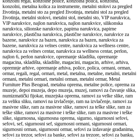
konzolni regal, konzolne police, konzolna polica, konzolna,
konzolni, metalna kolica za instrumente, metalni stolovi za pregled
životinja, metalni sto za pregled životinja, metalni stol za pregled
životinja, metalni stolovi, metalni stol, metalni sto, VIP narukvica,
VIP narukvice, najlon narukvica, najlon narukvice, silikonska
narukvica, silionske narukvice, papirna narukvica, papirne
narukvice, plastična narukvica, plastične narukvice, narukvice za
bazene, narukvice za bazen, narukvica za bazen, narukvica za
bazene, narukvica za velnes centre, narukvica za wellness centre,
narukvica za velnes centar, narukvica za wellness centar, perlon,
najlon 6, perlon narukvice, opremanje skladišta, opremanje
magacina, skladišta, skladište, magacini, magacin, arhive, arhiva,
opremnje arhive, opremanje arhiva, police, polica, ormani, orman,
ormar, regali, regal, ormari, metal, metalna, metalne, metalni, metalni
ormani, metalni ormari, metalni orman, metalni ormar, Metal
Furniture Plus Beograd, metalna oprema, metalne police, oprema za
muzeje, depoi muzeja, depo muzeja, muzej, ramovi za čuvanje slika,
numizmatički fijokar, muzejska oprema, ramovi za velke slike, ram
za veliku sliku, ramovi na izvlačenje, ram na izvlačenje, ramovi za
masivne slike, ram za masivne slike, ramovi za teške slike, ram za
teške slike, ramovi za masivne i teške slike, ram za masivne i teške
slike, sigurnosna, sigurnosna oprema, sigurno, sigurnosni sefovi,
sefovi, sef, sigurnosni sef, sigurnosni ormani, sigurnosni ormari,
sigurnosni orman, sigurnosni ormar, sefovi za izdavanje građanima,
sefovi za trezor, sefovi za banke, sefovi za trezore, sefovi za banku,