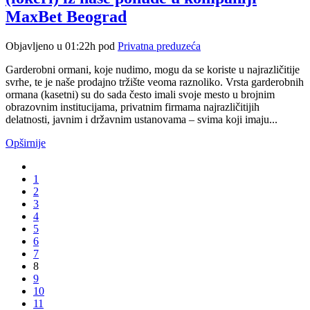
MaxBet Beograd
Objavljeno u 01:22h
pod
Privatna preduzeća
Garderobni ormani, koje nudimo, mogu da se koriste u najrazličitije
svrhe, te je naše prodajno tržište veoma raznoliko. Vrsta garderobnih
ormana (kasetni) su do sada često imali svoje mesto u brojnim
obrazovnim institucijama, privatnim firmama najrazličitijih
delatnosti, javnim i državnim ustanovama – svima koji imaju...
Opširnije
1
2
3
4
5
6
7
8
9
10
11