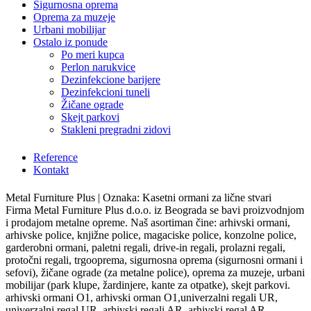
Sigurnosna oprema
Oprema za muzeje
Urbani mobilijar
Ostalo iz ponude
Po meri kupca
Perlon narukvice
Dezinfekcione barijere
Dezinfekcioni tuneli
Žičane ograde
Skejt parkovi
Stakleni pregradni zidovi
Reference
Kontakt
Metal Furniture Plus | Oznaka: Kasetni ormani za lične stvari
Firma Metal Furniture Plus d.o.o. iz Beograda se bavi proizvodnjom
i prodajom metalne opreme. Naš asortiman čine: arhivski ormani,
arhivske police, knjižne police, magaciske police, konzolne police,
garderobni ormani, paletni regali, drive-in regali, prolazni regali,
protočni regali, trgooprema, sigurnosna oprema (sigurnosni ormani i
sefovi), žičane ograde (za metalne police), oprema za muzeje, urbani
mobilijar (park klupe, žardinjere, kante za otpatke), skejt parkovi.
arhivski ormani O1, arhivski orman O1,univerzalni regali UR,
univerzalni regal UR, arhivski regali AR, arhivski regal AR,