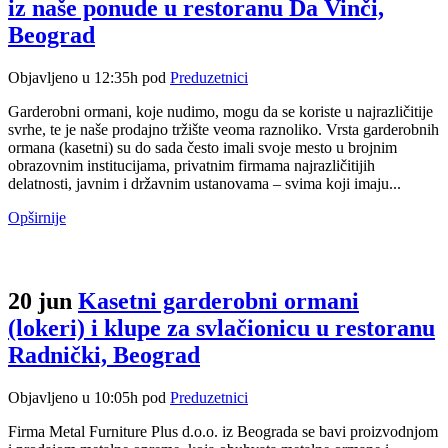
iz naše ponude u restoranu Da Vinči,
Beograd
Objavljeno u 12:35h
pod
Preduzetnici
Garderobni ormani, koje nudimo, mogu da se koriste u najrazličitije
svrhe, te je naše prodajno tržište veoma raznoliko. Vrsta garderobnih
ormana (kasetni) su do sada često imali svoje mesto u brojnim
obrazovnim institucijama, privatnim firmama najrazličitijih
delatnosti, javnim i državnim ustanovama – svima koji imaju...
Opširnije
20 jun
Kasetni garderobni ormani
(lokeri) i klupe za svlačionicu u restoranu
Radnički, Beograd
Objavljeno u 10:05h
pod
Preduzetnici
Firma Metal Furniture Plus d.o.o. iz Beograda se bavi proizvodnjom