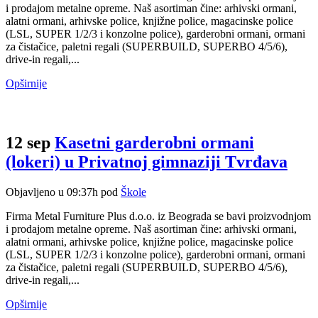
i prodajom metalne opreme. Naš asortiman čine: arhivski ormani,
alatni ormani, arhivske police, knjižne police, magacinske police
(LSL, SUPER 1/2/3 i konzolne police), garderobni ormani, ormani
za čistačice, paletni regali (SUPERBUILD, SUPERBO 4/5/6),
drive-in regali,...
Opširnije
12 sep
Kasetni garderobni ormani
(lokeri) u Privatnoj gimnaziji Tvrđava
Objavljeno u 09:37h
pod
Škole
Firma Metal Furniture Plus d.o.o. iz Beograda se bavi proizvodnjom
i prodajom metalne opreme. Naš asortiman čine: arhivski ormani,
alatni ormani, arhivske police, knjižne police, magacinske police
(LSL, SUPER 1/2/3 i konzolne police), garderobni ormani, ormani
za čistačice, paletni regali (SUPERBUILD, SUPERBO 4/5/6),
drive-in regali,...
Opširnije