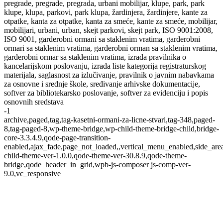
pregrade, pregrade, pregrada, urbani mobilijar, klupe, park, park
klupe, klupa, parkovi, park klupa, žardinjera, žardinjere, kante za
otpatke, kanta za otpatke, kanta za smeće, kante za smeće, mobilijar,
mobilijari, urbani, urban, skejt parkovi, skejt park, ISO 9001:2008,
ISO 9001, garderobni ormani sa staklenim vratima, garderobni
ormari sa staklenim vratima, garderobni orman sa staklenim vratima,
garderobni ormar sa staklenim vratima, izrada pravilnika o
kancelarijskom poslovanju, izrada liste kategorija registraturskog
materijala, saglasnost za izlučivanje, pravilnik o javnim nabavkama
za osnovne i srednje škole, sređivanje arhivske dokumentacije,
softver za bibliotekarsko poslovanje, softver za evidenciju i popis
osnovnih sredstava
-1
archive,paged,tag,tag-kasetni-ormani-za-licne-stvari,tag-348,paged-
8,tag-paged-8,wp-theme-bridge,wp-child-theme-bridge-child,bridge-
core-3.3.4.9,qode-page-transition-
enabled,ajax_fade,page_not_loaded,,vertical_menu_enabled,side_ar
child-theme-ver-1.0.0,qode-theme-ver-30.8.9,qode-theme-
bridge,qode_header_in_grid,wpb-js-composer js-comp-ver-
9.0,vc_responsive
Kasetni ormani za lične stvari