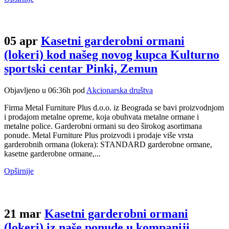
05 apr
Kasetni garderobni ormani
(lokeri) kod našeg novog kupca Kulturno
sportski centar Pinki, Zemun
Objavljeno u 06:36h
pod
Akcionarska društva
Firma Metal Furniture Plus d.o.o. iz Beograda se bavi proizvodnjom
i prodajom metalne opreme, koja obuhvata metalne ormane i
metalne police. Garderobni ormani su deo širokog asortimana
ponude. Metal Furniture Plus proizvodi i prodaje više vrsta
garderobnih ormana (lokera): STANDARD garderobne ormane,
kasetne garderobne ormane,...
Opširnije
21 mar
Kasetni garderobni ormani
(lokeri) iz naše ponude u kompaniji