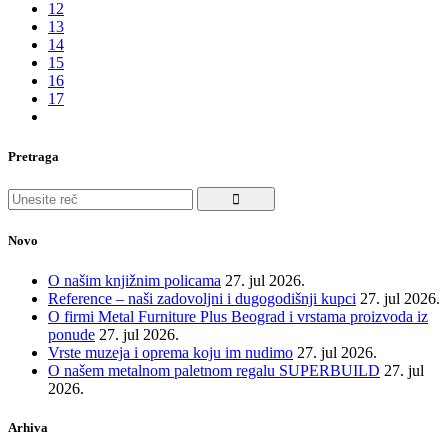
12
13
14
15
16
17
Pretraga
Search
for:
Novo
O našim knjižnim policama
27. jul 2026.
Reference – naši zadovoljni i dugogodišnji kupci
27. jul 2026.
O firmi Metal Furniture Plus Beograd i vrstama proizvoda iz
ponude
27. jul 2026.
Vrste muzeja i oprema koju im nudimo
27. jul 2026.
O našem metalnom paletnom regalu SUPERBUILD
27. jul
2026.
Arhiva