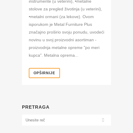
instrumente (u veterini), •metalne
stolove za pregled životinja (u veterini),
•metalni ormani (za lekove). Ovom
isporukom je Metal Furniture Plus
značajno proširio svoju ponudu, uvodeći
novinu u svoj proizvodni asortiman -
proizvodnja metalne opreme "po meri
kupca". Metalna oprema...
OPŠIRNIJE
PRETRAGA