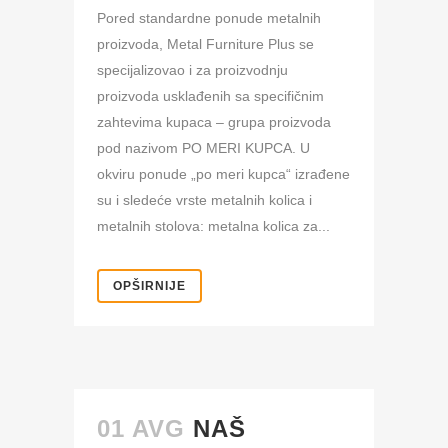
Pored standardne ponude metalnih
proizvoda, Metal Furniture Plus se
specijalizovao i za proizvodnju
proizvoda usklađenih sa specifičnim
zahtevima kupaca – grupa proizvoda
pod nazivom PO MERI KUPCA. U
okviru ponude „po meri kupca“ izrađene
su i sledeće vrste metalnih kolica i
metalnih stolova: metalna kolica za...
OPŠIRNIJE
01 AVG
NAŠ