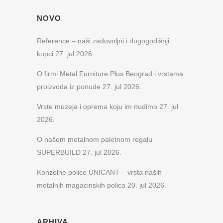
NOVO
Reference – naši zadovoljni i dugogodišnji
kupci
27. jul 2026.
O firmi Metal Furniture Plus Beograd i vrstama
proizvoda iz ponude
27. jul 2026.
Vrste muzeja i oprema koju im nudimo
27. jul
2026.
O našem metalnom paletnom regalu
SUPERBUILD
27. jul 2026.
Konzolne police UNICANT – vrsta naših
metalnih magacinskih polica
20. jul 2026.
ARHIVA