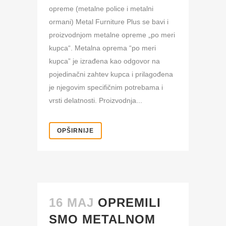
opreme (metalne police i metalni
ormani) Metal Furniture Plus se bavi i
proizvodnjom metalne opreme „po meri
kupca“. Metalna oprema “po meri
kupca” je izrađena kao odgovor na
pojedinačni zahtev kupca i prilagođena
je njegovim specifičnim potrebama i
vrsti delatnosti. Proizvodnja...
OPŠIRNIJE
16 MAJ
OPREMILI
SMO METALNOM