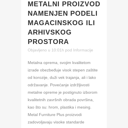
METALNI PROIZVOD
NAMENJEN PODELI
MAGACINSKOG ILI
ARHIVSKOG
PROSTORA
Objavljeno u 10:01h
pod
Informacije
Metalna oprema, svojim kvalitetom
izrade obezbeđuje visok stepen zaštite
od korozije, duži vek trajanja, ali i lako
održavanje. Povećanje izdržljivosti
metalne opreme je postignuto izborom
kvalitetnih završnih obrada površina,
kao što su: hrom, plastika i mesing.
Metal Furniture Plus proizvodi
zadovoljavaju visoke standarde