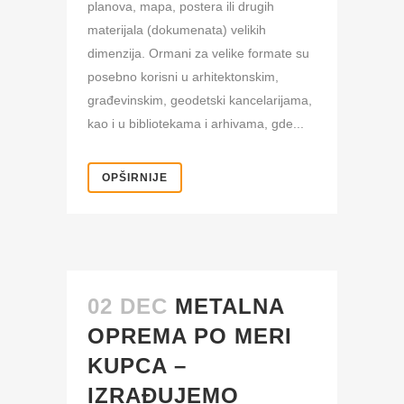
planova, mapa, postera ili drugih
materijala (dokumenata) velikih
dimenzija. Ormani za velike formate su
posebno korisni u arhitektonskim,
građevinskim, geodetski kancelarijama,
kao i u bibliotekama i arhivama, gde...
OPŠIRNIJE
02 DEC
METALNA
OPREMA PO MERI
KUPCA –
IZRAĐUJEMO