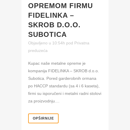
OPREMOM FIRMU
FIDELINKA –
SKROB D.O.O.
SUBOTICA
Objavljeno u 10:54h
pod
Privatna
preduzeća
Kupac naše metalne opreme je
kompanija FIDELINKA – SKROB d.o.o.
Subotica. Pored garderobnih ormana
po HACCP standardu (sa 4 i 6 kaseta),
firmi su isporučeni i metalni radni stolovi
za proizvodnju....
OPŠIRNIJE