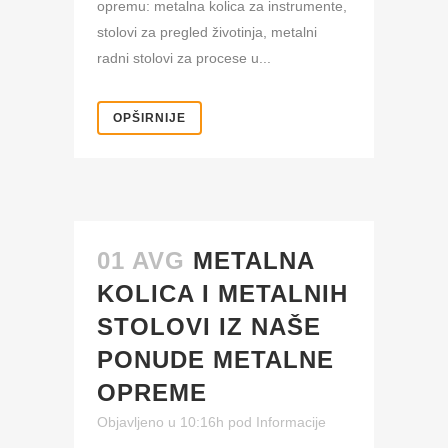
opremu: metalna kolica za instrumente,
stolovi za pregled životinja, metalni
radni stolovi za procese u...
OPŠIRNIJE
01 AVG
METALNA
KOLICA I METALNIH
STOLOVI IZ NAŠE
PONUDE METALNE
OPREME
Objavljeno u 10:16h
pod
Informacije