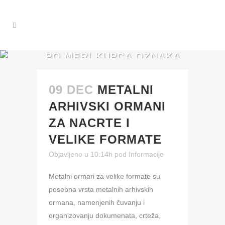
PO MERI KUPCA OZNAKA
09 DEC
METALNI
ARHIVSKI ORMANI
ZA NACRTE I
VELIKE FORMATE
Objavljeno u 10:14h
pod
Informacije
Metalni ormari za velike formate su
posebna vrsta metalnih arhivskih
ormana, namenjenih čuvanju i
organizovanju dokumenata, crteža,