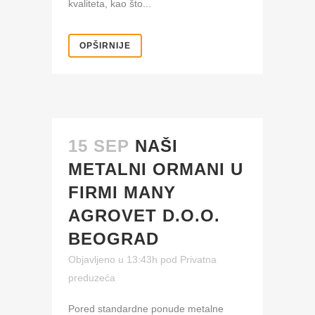
kvaliteta, kao što...
OPŠIRNIJE
15 SEP
NAŠI
METALNI ORMANI U
FIRMI MANY
AGROVET D.O.O.
BEOGRAD
Objavljeno u 13:43h
pod
Privatna
preduzeća
Pored standardne ponude metalne