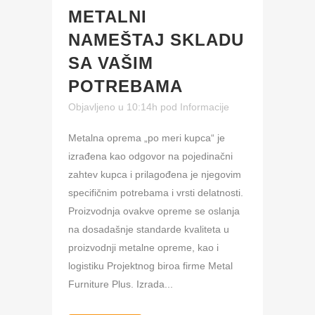
METALNI
NAMEŠTAJ SKLADU
SA VAŠIM
POTREBAMA
Objavljeno u 10:14h
pod
Informacije
Metalna oprema „po meri kupca“ je
izrađena kao odgovor na pojedinačni
zahtev kupca i prilagođena je njegovim
specifičnim potrebama i vrsti delatnosti.
Proizvodnja ovakve opreme se oslanja
na dosadašnje standarde kvaliteta u
proizvodnji metalne opreme, kao i
logistiku Projektnog biroa firme Metal
Furniture Plus. Izrada...