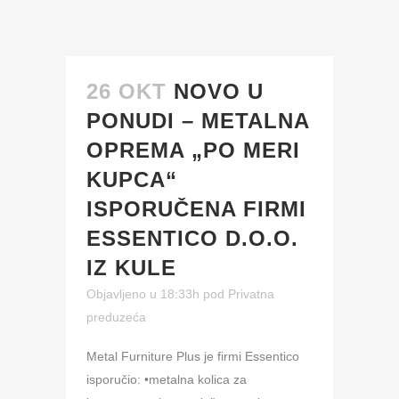
26 OKT
NOVO U
PONUDI – METALNA
OPREMA „PO MERI
KUPCA“
ISPORUČENA FIRMI
ESSENTICO D.O.O.
IZ KULE
Objavljeno u 18:33h
pod
Privatna
preduzeća
Metal Furniture Plus je firmi Essentico
isporučio: •metalna kolica za