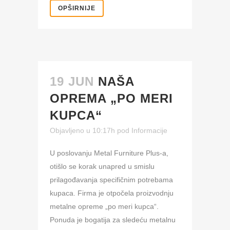
OPŠIRNIJE
19 JUN
NAŠA
OPREMA „PO MERI
KUPCA“
Objavljeno u 10:17h
pod
Informacije
U poslovanju Metal Furniture Plus-a,
otišlo se korak unapred u smislu
prilagođavanja specifičnim potrebama
kupaca. Firma je otpočela proizvodnju
metalne opreme „po meri kupca“.
Ponuda je bogatija za sledeću metalnu