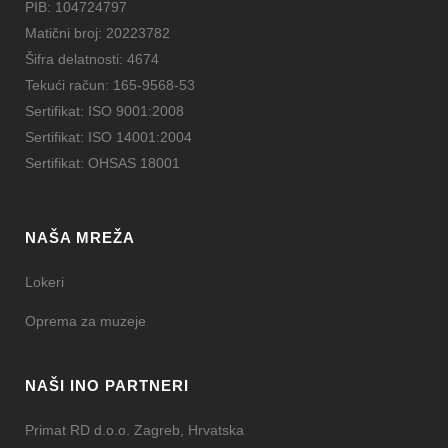
PIB: 104724797
Matični broj: 20223782
Šifra delatnosti: 4674
Tekući račun: 165-9568-53
Sertifikat: ISO 9001:2008
Sertifikat: ISO 14001:2004
Sertifikat: OHSAS 18001
NAŠA MREŽA
Lokeri
Oprema za muzeje
NAŠI INO PARTNERI
Primat RD d.o.o. Zagreb, Hrvatska