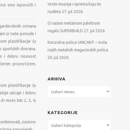
Vrste muzeja i oprema koju im
ce smo isporučili i
nudimo
27. jul 2026.
O našem metalnom paletnom
 garderobnih ormana
regalu SUPERBUILD
27. jul 2026.
ani iz naše ponude i
om plastifikacije (u
Konzolne police UNICANT – vrsta
o sportskih dvorana.
naših metalnih magacinskih polica
je i dobru nosivost
20. jul 2026.
klenim prozorčićem.
ARHIVA
om plastifikacije (u
Arhiva
šnje uticaje i dobru
h može biti: 2, 3, 4,
KATEGORIJE
kombinovati, zavisno
Kategorije
g broja zaposlenih.