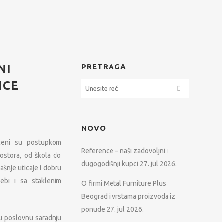
NI
PRETRAGA
ICE
NOVO
ićeni su postupkom
Reference – naši zadovoljni i
rostora, od škola do
dugogodišnji kupci
27. jul 2026.
ašnje uticaje i dobru
ebi i sa staklenim
O firmi Metal Furniture Plus
Beograd i vrstama proizvoda iz
ponude
27. jul 2026.
bru poslovnu saradnju