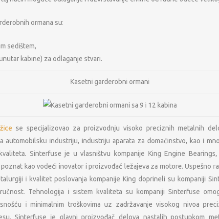
arderobnih ormana su:
im sedištem,
unutar kabine) za odlaganje stvari.
Kasetni garderobni ormani
žice
se specijalizovao za proizvodnju visoko preciznih metalnih de
 automobilsku industriju, industriju aparata za domaćinstvo, kao i mn
kvaliteta. Sinterfuse je u vlasništvu kompanije King Engine Bearings,
 poznat kao vodeći inovator i proizvođač ležajeva za motore. Uspešno raz
lurgiji i kvalitet poslovanja kompanije King doprineli su kompaniji Si
OSNOVNI PODACI O MFP
NAŠA M
tručnost. Tehnologija i sistem kvaliteta su kompaniji Sinterfuse omog
snošću i minimalnim troškovima uz zadržavanje visokog nivoa preciz
Lokeri
PIB: 104724797
su. Sinterfuse je glavni proizvođač delova nastalih postupkom meta