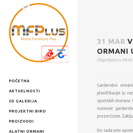
31 MAR
V
ORMANI U
Objavljeno u 09:4
POČETNA
Garderobni ormani
AKTUELNOSTI
plastifikacije (u r
sportskih dvorana. 
3D GALERIJA
nosivost garderob
PROJEKTNI BIRO
prozorčićem. Zaklju
PROIZVODI
Do sada smo opremil
ALATNI ORMANI