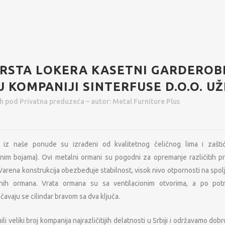
RSTA LOKERA KASETNI GARDEROB
 KOMPANIJI SINTERFUSE D.O.O. UŽ
1h
pod
Privatna preduzeća
– autor:
Metal Furniture Plus
 iz naše ponude su izrađeni od kvalitetnog čeličnog lima i zašt
aznim bojama). Ovi metalni ormani su pogodni za opremanje različitih p
Varena konstrukcija obezbeđuje stabilnost, visok nivo otpornosti na spolj
nih ormana. Vrata ormana su sa ventilacionim otvorima, a po potr
čavaju se cilindar bravom sa dva ključa.
i veliki broj kompanija najrazličitijih delatnosti u Srbiji i održavamo do