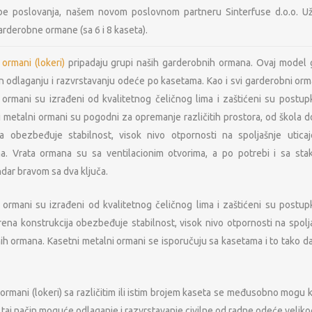
be poslovanja, našem novom poslovnom partneru Sinterfuse d.o.o. Uži
arderobne ormane (sa 6 i 8 kaseta).
ormani (lokeri)
pripadaju grupi naših garderobnih ormana. Ovaj model
n odlaganju i razvrstavanju odeće po kasetama. Kao i svi garderobni orm
ormani su izrađeni od kvalitetnog čeličnog lima i zaštićeni su postupk
 metalni ormani su pogodni za opremanje različitih prostora, od škola d
ja obezbeđuje stabilnost, visok nivo otpornosti na spoljašnje utica
a. Vrata ormana su sa ventilacionim otvorima, a po potrebi i sa sta
ndar bravom sa dva ključa.
ormani su izrađeni od kvalitetnog čeličnog lima i zaštićeni su postupk
ena konstrukcija obezbeđuje stabilnost, visok nivo otpornosti na spolja
h ormana. Kasetni metalni ormani se isporučuju sa kasetama i to tako da i
ormani (lokeri) sa različitim ili istim brojem kaseta se međusobno mogu 
a taj način moguće odlaganje i razvrstavanje civilne od radne odeće veliko