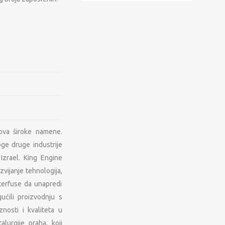
lova široke namene.
oge druge industrije
 Izrael. King Engine
vijanje tehnologija,
nterfuse da unapredi
REŽA
KONTAKT PODACI
ućili proizvodnju s
nosti i kvaliteta u
Hadži Đerina 12
lurgije praha, koji