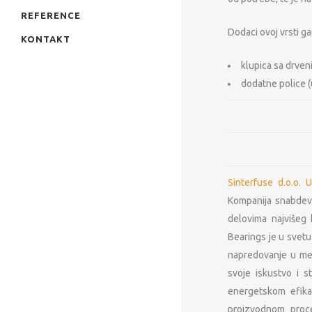
REFERENCE
Dodaci ovoj vrsti g
KONTAKT
klupica sa drven
dodatne police (
Sinterfuse d.o.o. U
Kompanija snabdeva
delovima najvišeg 
Bearings je u svetu
napredovanje u meta
svoje iskustvo i s
energetskom efika
proizvodnom proce