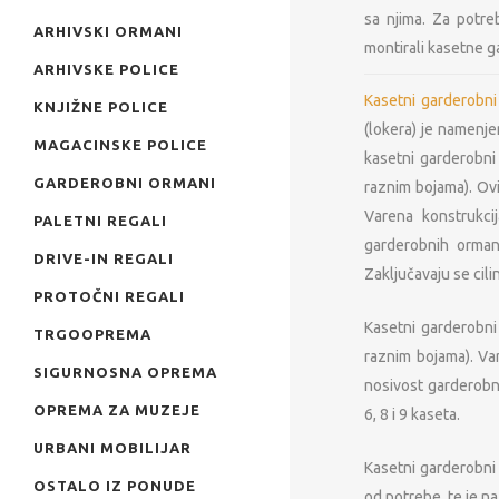
sa njima. Za potre
ARHIVSKI ORMANI
montirali kasetne g
ARHIVSKE POLICE
Kasetni garderobni 
KNJIŽNE POLICE
(lokera) je namenje
MAGACINSKE POLICE
kasetni garderobni 
GARDEROBNI ORMANI
raznim bojama). Ovi
Varena konstrukci
PALETNI REGALI
garderobnih orman
DRIVE-IN REGALI
Zaključavaju se cili
PROTOČNI REGALI
Kasetni garderobni 
TRGOOPREMA
raznim bojama). Var
SIGURNOSNA OPREMA
nosivost garderobni
OPREMA ZA MUZEJE
6, 8 i 9 kaseta.
URBANI MOBILIJAR
Kasetni garderobni 
OSTALO IZ PONUDE
od potrebe, te je n