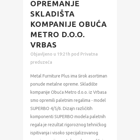
OPREMANJE
SKLADIŠTA
KOMPANIJE OBUĆA
METRO D.O.O.
VRBAS
Objavljeno u 19:21h
pod
Privatna
preduzeća
Metal Furniture Plus ima širok asortiman
ponude metalne opreme. Skladište
kompanije Obuća Metro d.o.o. iz Vrbasa
smo opremili paletnim regalima - model
SUPERBO 4/5/6. Dizajn različitih
komponenti SUPERBO modela paletnih
regala je rezultat rigoroznog tehničkog
ispitivanja i visoko specijalizovanog