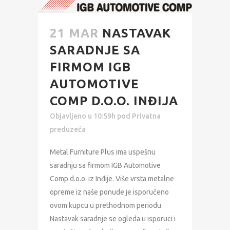
21 MAR
NASTAVAK
SARADNJE SA
FIRMOM IGB
AUTOMOTIVE
COMP D.O.O. INĐIJA
Objavljeno u 10:59h
pod
Privatna
preduzeća
Metal Furniture Plus ima uspešnu
saradnju sa firmom IGB Automotive
Comp d.o.o. iz Inđije. Više vrsta metalne
opreme iz naše ponude je isporučeno
ovom kupcu u prethodnom periodu.
Nastavak saradnje se ogleda u isporuci i