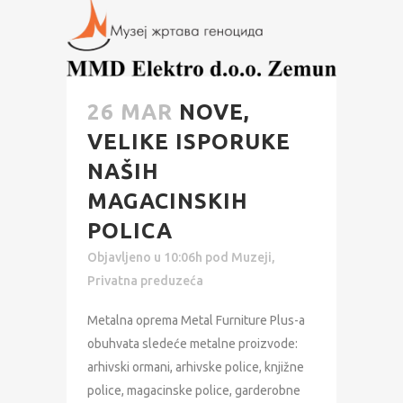
26 MAR
NOVE,
VELIKE ISPORUKE
NAŠIH
MAGACINSKIH
POLICA
Objavljeno u 10:06h
pod
Muzeji
,
Privatna preduzeća
Metalna oprema Metal Furniture Plus-a
obuhvata sledeće metalne proizvode:
arhivski ormani, arhivske police, knjižne
police, magacinske police, garderobne