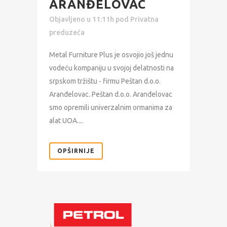
ARANĐELOVAC
Objavljeno u 11:11h
pod
Privatna
preduzeća
Metal Furniture Plus je osvojio još jednu
vodeću kompaniju u svojoj delatnosti na
srpskom tržištu - firmu Peštan d.o.o.
Aranđelovac. Peštan d.o.o. Aranđelovac
smo opremili univerzalnim ormanima za
alat UOA....
OPŠIRNIJE