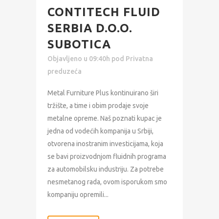
CONTITECH FLUID
SERBIA D.O.O.
SUBOTICA
Objavljeno u 09:40h
pod
Privatna
preduzeća
Metal Furniture Plus kontinuirano širi
tržište, a time i obim prodaje svoje
metalne opreme. Naš poznati kupac je
jedna od vodećih kompanija u Srbiji,
otvorena inostranim investicijama, koja
se bavi proizvodnjom fluidnih programa
za automobilsku industriju. Za potrebe
nesmetanog rada, ovom isporukom smo
kompaniju opremili...