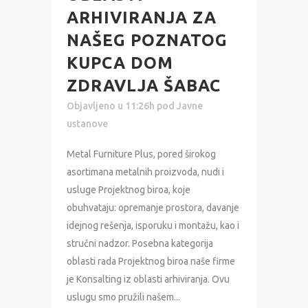
ARHIVIRANJA ZA
NAŠEG POZNATOG
KUPCA DOM
ZDRAVLJA ŠABAC
Objavljeno u 11:26h
pod
Javne
ustanove
Metal Furniture Plus, pored širokog
asortimana metalnih proizvoda, nudi i
usluge Projektnog biroa, koje
obuhvataju: opremanje prostora, davanje
idejnog rešenja, isporuku i montažu, kao i
stručni nadzor. Posebna kategorija
oblasti rada Projektnog biroa naše firme
je Konsalting iz oblasti arhiviranja. Ovu
uslugu smo pružili našem...