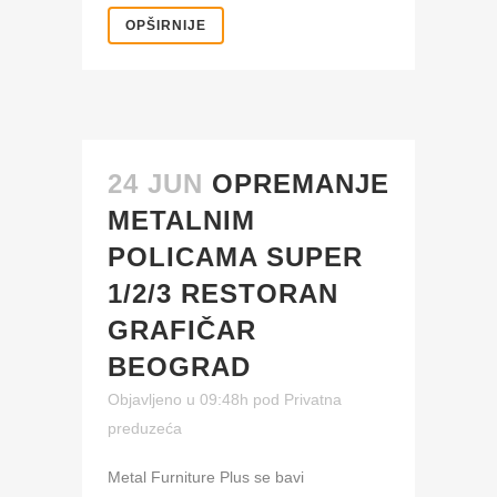
OPŠIRNIJE
24 JUN
OPREMANJE
METALNIM
POLICAMA SUPER
1/2/3 RESTORAN
GRAFIČAR
BEOGRAD
Objavljeno u 09:48h
pod
Privatna
preduzeća
Metal Furniture Plus se bavi