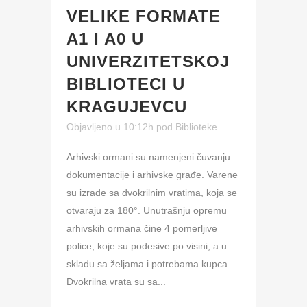
VELIKE FORMATE
A1 I A0 U
UNIVERZITETSKOJ
BIBLIOTECI U
KRAGUJEVCU
Objavljeno u 10:12h
pod
Biblioteke
Arhivski ormani su namenjeni čuvanju
dokumentacije i arhivske građe. Varene
su izrade sa dvokrilnim vratima, koja se
otvaraju za 180°. Unutrašnju opremu
arhivskih ormana čine 4 pomerljive
police, koje su podesive po visini, a u
skladu sa željama i potrebama kupca.
Dvokrilna vrata su sa...