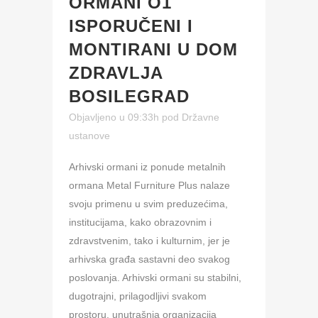
ORMANI O1
ISPORUČENI I
MONTIRANI U DOM
ZDRAVLJA
BOSILEGRAD
Objavljeno u 09:33h
pod
Državne
ustanove
Arhivski ormani iz ponude metalnih
ormana Metal Furniture Plus nalaze
svoju primenu u svim preduzećima,
institucijama, kako obrazovnim i
zdravstvenim, tako i kulturnim, jer je
arhivska građa sastavni deo svakog
poslovanja. Arhivski ormani su stabilni,
dugotrajni, prilagodljivi svakom
prostoru, unutrašnja organizacija