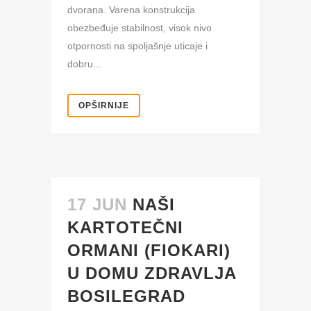
dvorana. Varena konstrukcija
obezbeđuje stabilnost, visok nivo
otpornosti na spoljašnje uticaje i
dobru...
OPŠIRNIJE
17 JUN
NAŠI
KARTOTEČNI
ORMANI (FIOKARI)
U DOMU ZDRAVLJA
BOSILEGRAD