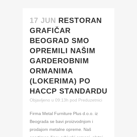
17 JUN
RESTORAN
GRAFIČAR
BEOGRAD SMO
OPREMILI NAŠIM
GARDEROBNIM
ORMANIMA
(LOKERIMA) PO
HACCP STANDARDU
Objavljeno u 09:13h
pod
Preduzetnici
Firma Metal Furniture Plus d.o.o. iz
Beograda se bavi proizvodnjom i
prodajom metalne opreme. Naš