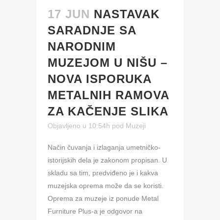
17 JUN
NASTAVAK
SARADNJE SA
NARODNIM
MUZEJOM U NIŠU –
NOVA ISPORUKA
METALNIH RAMOVA
ZA KAČENJE SLIKA
Objavljeno u 10:54h
pod
Muzeji
Način čuvanja i izlaganja umetničko-
istorijskih dela je zakonom propisan. U
skladu sa tim, predviđeno je i kakva
muzejska oprema može da se koristi.
Oprema za muzeje iz ponude Metal
Furniture Plus-a je odgovor na