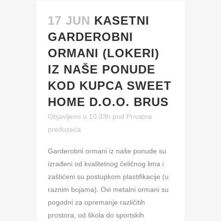
17 JUN
KASETNI
GARDEROBNI
ORMANI (LOKERI)
IZ NAŠE PONUDE
KOD KUPCA SWEET
HOME D.O.O. BRUS
Objavljeno u 10:33h
pod
Privatna
preduzeća
Garderobni ormani iz naše ponude su
izrađeni od kvalitetnog čeličnog lima i
zaštićeni su postupkom plastifikacije (u
raznim bojama). Ovi metalni ormani su
pogodni za opremanje različitih
prostora, od škola do sportskih