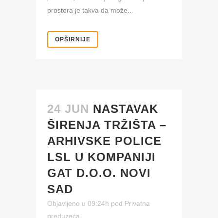
prostora je takva da može...
OPŠIRNIJE
24 JUN
NASTAVAK
ŠIRENJA TRŽIŠTA –
ARHIVSKE POLICE
LSL U KOMPANIJI
GAT D.O.O. NOVI
SAD
Objavljeno u 09:24h
pod
Privatna
preduzeća