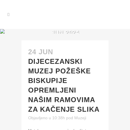
JUN 2024
24 JUN
DIJECEZANSKI
MUZEJ POŽEŠKE
BISKUPIJE
OPREMLJENI
NAŠIM RAMOVIMA
ZA KAČENJE SLIKA
Objavljeno u 10:38h
pod
Muzeji