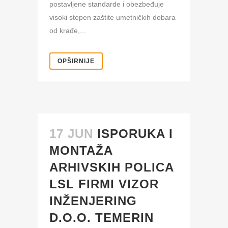
postavljene standarde i obezbeđuje
visoki stepen zaštite umetničkih dobara
od krađe,...
OPŠIRNIJE
17 JUN
ISPORUKA I
MONTAŽA
ARHIVSKIH POLICA
LSL FIRMI VIZOR
INŽENJERING
D.O.O. TEMERIN