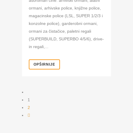
asortiman čine: arhivski ormani, alatni
ormani, arhivske police, knjižne police,
magacinske police (LSL, SUPER 1/2/3 i
konzolne police), garderobni ormani,
ormani za čistačice, paletni regali
(SUPERBUILD, SUPERBO 4/5/6), drive-
in regali,...
OPŠIRNIJE
1
2