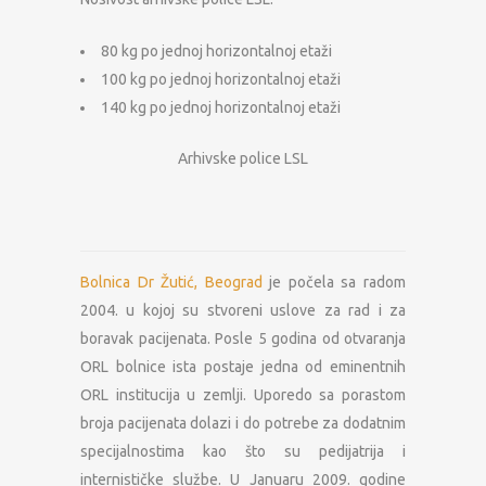
80 kg po jednoj horizontalnoj etaži
100 kg po jednoj horizontalnoj etaži
140 kg po jednoj horizontalnoj etaži
Arhivske police LSL
Bolnica Dr Žutić, Beograd
je počela sa radom
2004. u kojoj su stvoreni uslove za rad i za
boravak pacijenata. Posle 5 godina od otvaranja
ORL bolnice ista postaje jedna od eminentnih
ORL institucija u zemlji. Uporedo sa porastom
broja pacijenata dolazi i do potrebe za dodatnim
specijalnostima kao što su pedijatrija i
internističke službe. U Januaru 2009. godine