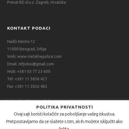
Primat RD d.o.o. Zagreb, Hrvatska
KONTAKT PODACI
Hadži Đerina 12
11000 Beograd, Srbija
Web:
www.metalnepolice.com
Email:
mfpdoo@gmail.com
Mob:
+381 63 77 23 600
Tel:
+381 11 3836 421
Fax:
+381 11 3836 483
Uslovi korišćenja i politika privatnosti
POLITIKA PRIVATNOSTI
Ovaj sajt koristi kolačiće za poboljšanje vašeg iskustva.
Pretpostavljamo da se slažete s tim, ali ih možete isključiti ako
želite.