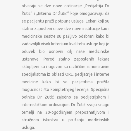
otvaraju se dve nove ordinacije „Pedijatrija Dr
Žutić“ i „Interno Dr Žutić“ koje omogućavaju da
se pacijentu pruži potpuna usluga. Lekari koji su
stalno zaposleni u ove dve nove institucije kao i
medicinske sestre su pažljivo odabrani kako bi
zadovoljili visok kriterijum kvaliteta usluge koji je
oduvek bio osnovni cilj naše medicinske
ustanove. Pored stalno zaposlenih lekara
sklopljeni su i ugovori sa različitim renomiranim
specijalistima iz oblasti ORL, pedijatrije i interne
medicine kako bi se pacijentima pružila
mogućnost što kompletnijeg lečenja. Specijalna
bolnica Dr Žutić zajedno sa pedijatrijskom i
internističkom ordinacijom Dr Žutić svoju snagu
temelji na 20-ogodišnjem prepoznatljivom i
stručnom iskustvu u pružanju medicinskih
usluga.