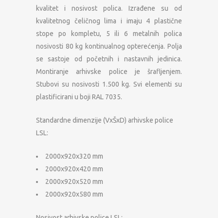
kvalitet i nosivost polica. Izrađene su od
kvalitetnog čeličnog lima i imaju 4 plastične
stope po kompletu, 5 ili 6 metalnih polica
nosivosti 80 kg kontinualnog opterećenja. Polja
se sastoje od početnih i nastavnih jedinica.
Montiranje arhivske police je šrafljenjem.
Stubovi su nosivosti 1.500 kg. Svi elementi su
plastificirani u boji RAL 7035.
Standardne dimenzije (VxŠxD) arhivske police
LSL:
2000x920x320 mm
2000x920x420 mm
2000x920x520 mm
2000x920x580 mm
Nosivost arhivske police LSL: