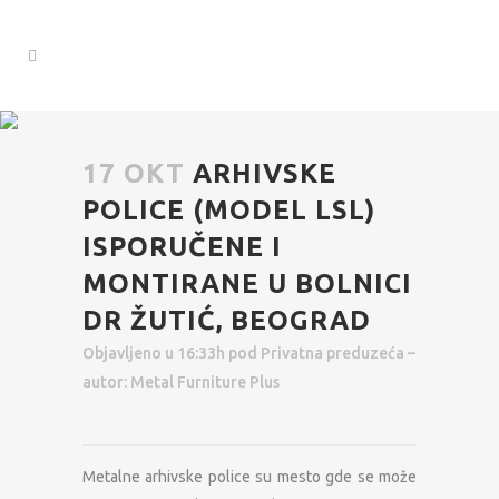
17 OKT
ARHIVSKE
POLICE (MODEL LSL)
ISPORUČENE I
MONTIRANE U BOLNICI
DR ŽUTIĆ, BEOGRAD
Objavljeno u 16:33h
pod
Privatna preduzeća
–
autor:
Metal Furniture Plus
Metalne arhivske police su mesto gde se može