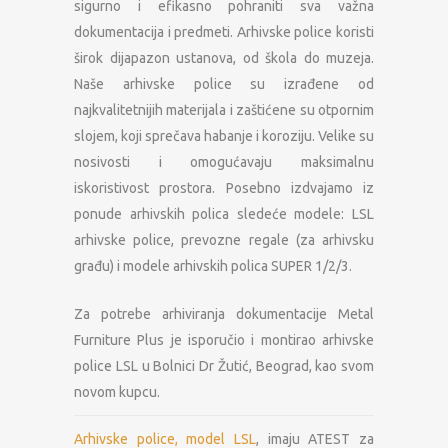
sigurno i efikasno pohraniti sva važna
dokumentacija i predmeti. Arhivske police koristi
širok dijapazon ustanova, od škola do muzeja.
Naše arhivske police su izrađene od
najkvalitetnijih materijala i zaštićene su otpornim
slojem, koji sprečava habanje i koroziju. Velike su
nosivosti i omogućavaju maksimalnu
iskoristivost prostora. Posebno izdvajamo iz
ponude arhivskih polica sledeće modele: LSL
arhivske police, prevozne regale (za arhivsku
građu) i modele arhivskih polica SUPER 1/2/3.
Za potrebe arhiviranja dokumentacije Metal
Furniture Plus je isporučio i montirao arhivske
police LSL u Bolnici Dr Žutić, Beograd, kao svom
novom kupcu.
Arhivske police, model LSL
, imaju ATEST za