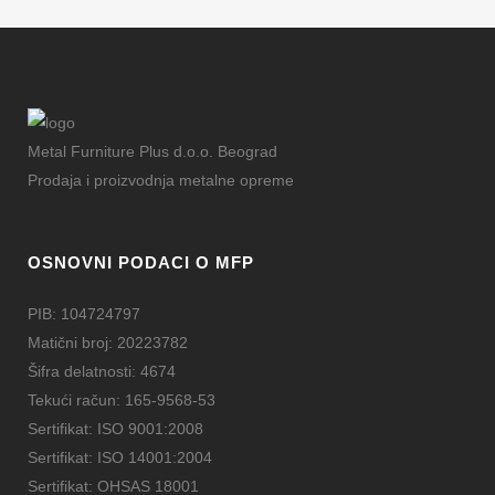
Metal Furniture Plus d.o.o. Beograd
Prodaja i proizvodnja metalne opreme
OSNOVNI PODACI O MFP
PIB: 104724797
Matični broj: 20223782
Šifra delatnosti: 4674
Tekući račun: 165-9568-53
Sertifikat: ISO 9001:2008
Sertifikat: ISO 14001:2004
Sertifikat: OHSAS 18001