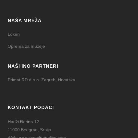
NAŠA MREŽA
Lokeri
Oprema za muzeje
NAŠI INO PARTNERI
Primat RD d.o.o. Zagreb, Hrvatska
KONTAKT PODACI
Hadži Đerina 12
11000 Beograd, Srbija
Web:
www.metalnepolice.com