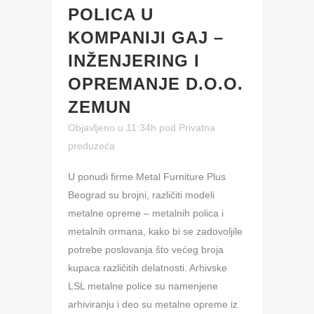
POLICA U
KOMPANIJI GAJ –
INŽENJERING I
OPREMANJE D.O.O.
ZEMUN
Objavljeno u 11:34h
pod
Privatna
preduzeća
U ponudi firme Metal Furniture Plus
Beograd su brojni, različiti modeli
metalne opreme – metalnih polica i
metalnih ormana, kako bi se zadovoljile
potrebe poslovanja što većeg broja
kupaca različitih delatnosti. Arhivske
LSL metalne police su namenjene
arhiviranju i deo su metalne opreme iz