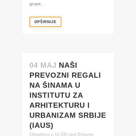
grupe...
OPŠIRNIJE
04 MAJ
NAŠI
PREVOZNI REGALI
NA ŠINAMA U
INSTITUTU ZA
ARHITEKTURU I
URBANIZAM SRBIJE
(IAUS)
Objavljeno u 11:53h
pod
Državne