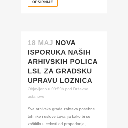
OPŠIRNIJE
18 MAJ
NOVA
ISPORUKA NAŠIH
ARHIVSKIH POLICA
LSL ZA GRADSKU
UPRAVU LOZNICA
Objavljeno u 09:59h
pod
Državne
ustanove
Sva arhivska građa zahteva posebne
tehnike i uslove čuvanja kako bi se
zaštitila u celosti od propadanja,