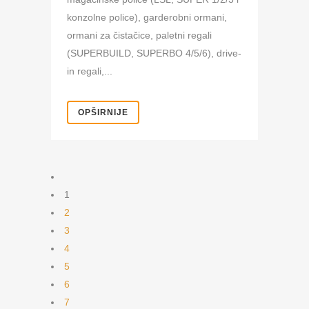
konzolne police), garderobni ormani,
ormani za čistačice, paletni regali
(SUPERBUILD, SUPERBO 4/5/6), drive-
in regali,...
OPŠIRNIJE
1
2
3
4
5
6
7