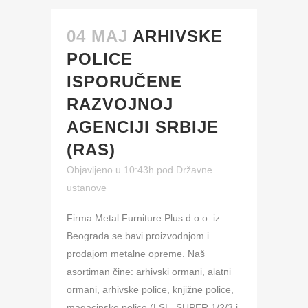
04 MAJ
ARHIVSKE
POLICE
ISPORUČENE
RAZVOJNOJ
AGENCIJI SRBIJE
(RAS)
Objavljeno u 10:43h
pod
Državne
ustanove
Firma Metal Furniture Plus d.o.o. iz
Beograda se bavi proizvodnjom i
prodajom metalne opreme. Naš
asortiman čine: arhivski ormani, alatni
ormani, arhivske police, knjižne police,
magacinske police (LSL, SUPER 1/2/3 i