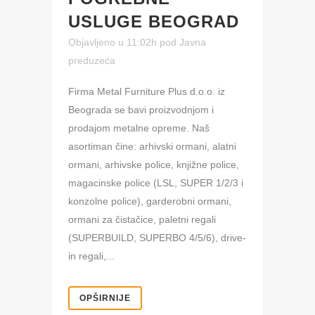
USLUGE BEOGRAD
Objavljeno u 11:02h
pod
Javna
preduzeća
Firma Metal Furniture Plus d.o.o. iz
Beograda se bavi proizvodnjom i
prodajom metalne opreme. Naš
asortiman čine: arhivski ormani, alatni
ormani, arhivske police, knjižne police,
magacinske police (LSL, SUPER 1/2/3 i
konzolne police), garderobni ormani,
ormani za čistačice, paletni regali
(SUPERBUILD, SUPERBO 4/5/6), drive-
in regali,...
OPŠIRNIJE