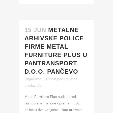
15 JUN
METALNE
ARHIVSKE POLICE
FIRME METAL
FURNITURE PLUS U
PANTRANSPORT
D.O.O. PANČEVO
Objavljeno u 11:19h
pod
Privatna
preduzeća
Metal Furniture Plus nudi, pored
raznovrsne metalne opreme, i LSL
police u dve varijante – kao arhivske