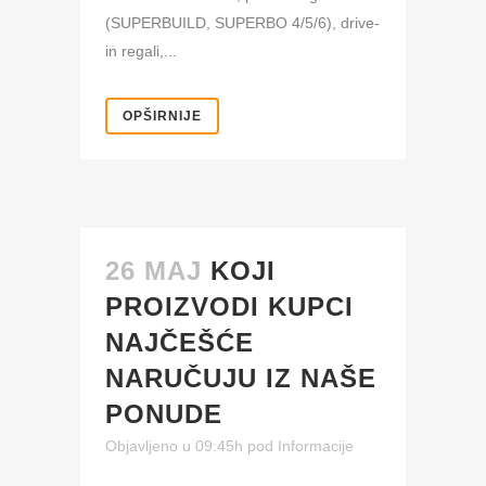
(SUPERBUILD, SUPERBO 4/5/6), drive-
in regali,...
OPŠIRNIJE
26 MAJ
KOJI
PROIZVODI KUPCI
NAJČEŠĆE
NARUČUJU IZ NAŠE
PONUDE
Objavljeno u 09:45h
pod
Informacije