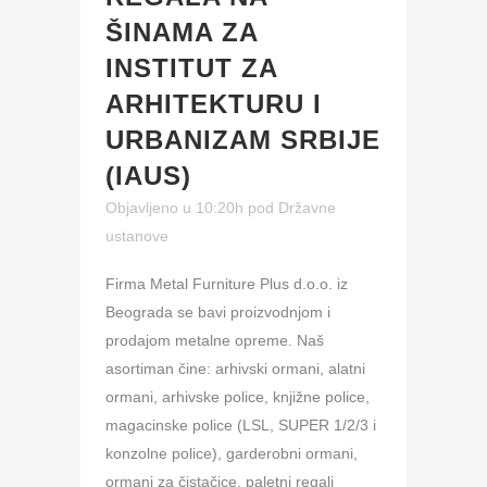
ŠINAMA ZA
INSTITUT ZA
ARHITEKTURU I
URBANIZAM SRBIJE
(IAUS)
Objavljeno u 10:20h
pod
Državne
ustanove
Firma Metal Furniture Plus d.o.o. iz
Beograda se bavi proizvodnjom i
prodajom metalne opreme. Naš
asortiman čine: arhivski ormani, alatni
ormani, arhivske police, knjižne police,
magacinske police (LSL, SUPER 1/2/3 i
konzolne police), garderobni ormani,
ormani za čistačice, paletni regali