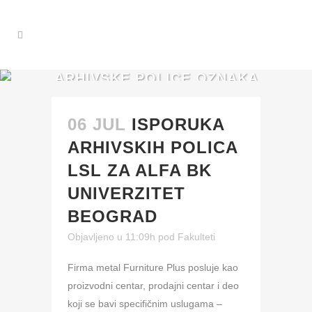
ARHIVSKE POLICE OZNAKA
06 JUL
ISPORUKA
ARHIVSKIH POLICA
LSL ZA ALFA BK
UNIVERZITET
BEOGRAD
Objavljeno u 11:09h
pod
Fakulteti
Firma metal Furniture Plus posluje kao
proizvodni centar, prodajni centar i deo
koji se bavi specifičnim uslugama –