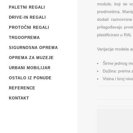
module, koji se v
PALETNI REGALI
predmetima. Manipu
DRIVE-IN REGALI
dodati raznovrsne
prilagođavaju pros
PROTOČNI REGALI
plastificirani u R
TRGOOPREMA
SIGURNOSNA OPREMA
Varijacije modela a
OPREMA ZA MUZEJE
Širine jednog m
URBANI MOBILIJAR
Dužina: prema 
OSTALO IZ PONUDE
Visina i broj ni
REFERENCE
KONTAKT