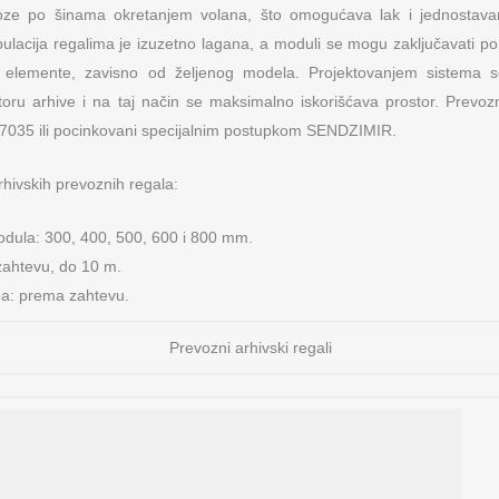
oze po šinama okretanjem volana, što omogućava lak i jednostavan
lacija regalima je izuzetno lagana, a moduli se mogu zaključavati po
 elemente, zavisno od željenog modela. Projektovanjem sistema s
toru arhive i na taj način se maksimalno iskorišćava prostor. Prevozn
AL 7035 ili pocinkovani specijalnim postupkom SENDZIMIR.
rhivskih prevoznih regala:
odula: 300, 400, 500, 600 i 800 mm.
zahtevu, do 10 m.
voa: prema zahtevu.
Prevozni arhivski regali