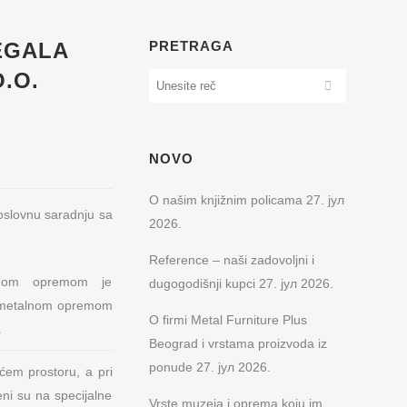
EGALA
PRETRAGA
.O.
NOVO
O našim knjižnim policama
27. јул
poslovnu saradnju sa
2026.
Reference – naši zadovoljni i
lnom opremom je
dugogodišnji kupci
27. јул 2026.
 metalnom opremom
O firmi Metal Furniture Plus
.
Beograd i vrstama proizvoda iz
ponude
27. јул 2026.
ćem prostoru, a pri
eni su na specijalne
Vrste muzeja i oprema koju im