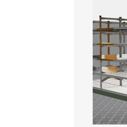
Metal Furniture Plu
Beograd
Prodaja i proizvod