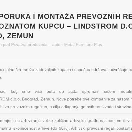
SPORUKA I MONTAŽA PREVOZNIH R
OZNATOM KUPCU – LINDSTROM D.O
, ZEMUN
h
pod
Privatna preduzeća
– autor:
Metal Furniture Plus
us stalno širi mrežu zadovoljnih kupaca i uspešno održava i učvršćuje 
a.
upac, kog smo više puta do sada opremali našom meta
ROM d.o.o. Beograd, Zemun. Nove potrebe ove kompanije za našom
bi za prevoznim regalima, u cilju odlaganja gotovih proizvoda i sirovina
enjeni su arhiviranju velike količine arhivske građe na manjem ili ve
alnu iskorišćenost arhive (do 90%). Arhivski prevozni regali postavlj