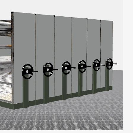
OSNOVNI PODACI O MFP
NAŠA M
s d.o.o.
Lokeri
PIB: 104724797
Matični broj: 20223782
nja metalne
Oprema za