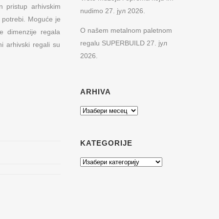
 pristup arhivskim
nudimo
27. јул 2026.
 potrebi. Moguće je
O našem metalnom paletnom
e dimenzije regala
regalu SUPERBUILD
27. јул
i arhivski regali su
2026.
ARHIVA
Arhiva
KATEGORIJE
Kategorije