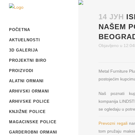
14 ЈУН
I
NAŠEM P
POČETNA
BEOGRAD
AKTUELNOSTI
Objavljeno u 12:04
3D GALERIJA
PROJEKTNI BIRO
PROIZVODI
Metal Furniture Pl
postojećim kupcim
ALATNI ORMANI
ARHIVSKI ORMANI
Naš poznati k
kompanija LINDST
ARHIVSKE POLICE
se ogledaju u potre
KNJIŽNE POLICE
MAGACINSKE POLICE
Prevozni regali
nam
tom pružaju maksim
GARDEROBNI ORMANI