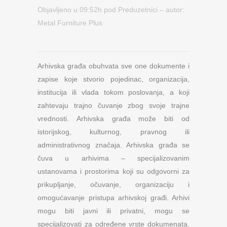
Objavljeno u 09:52h
pod
Preduzetnici
– autor:
Metal Furniture Plus
Arhivska građa obuhvata sve one dokumente i
zapise koje stvorio pojedinac, organizacija,
institucija ili vlada tokom poslovanja, a koji
zahtevaju trajno čuvanje zbog svoje trajne
vrednosti. Arhivska građa može biti od
istorijskog, kulturnog, pravnog ili
administrativnog značaja. Arhivska građa se
čuva u arhivima – specijalizovanim
ustanovama i prostorima koji su odgovorni za
prikupljanje, očuvanje, organizaciju i
omogućavanje pristupa arhivskoj građi. Arhivi
mogu biti javni ili privatni, mogu se
specijalizovati za određene vrste dokumenata.