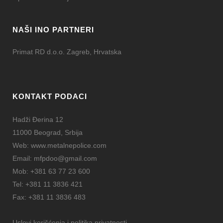
NAŠI INO PARTNERI
Primat RD d.o.o. Zagreb, Hrvatska
KONTAKT PODACI
Hadži Đerina 12
11000 Beograd, Srbija
Web:
www.metalnepolice.com
Email:
mfpdoo@gmail.com
Mob:
+381 63 77 23 600
Tel:
+381 11 3836 421
Fax:
+381 11 3836 483
Uslovi korišćenja i politika privatnosti