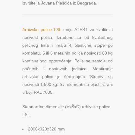
izvršitelja Jovana Pješčića iz Beograda.
Arhivske police LSL
maju ATEST za kvalitet i
nosivost polica. Izrađene su od kvalitetnog
čeličnog lima i imaju 4 plastične stope po
kompletu, 5 ili 6 metalnih polica nosivosti 80 kg
kontinualnog opterećenja. Polja se sastoje od
početnih i nastavnih jedinica. Montiranje
arhivske police je šrafljenjem. Stubovi su
nosivosti 1.500 kg. Svi elementi su plastificirani
u boji RAL 7035.
Standardne dimenzije (VxŠxD) arhivske police
LSL:
2000x920x320 mm