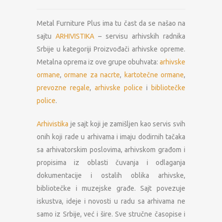
Metal Furniture Plus ima tu čast da se našao na
sajtu
ARHIVISTIKA
– servisu arhivskih radnika
Srbije u kategoriji Proizvođači arhivske opreme.
Metalna oprema iz ove grupe obuhvata:
arhivske
ormane
,
ormane za nacrte
,
kartotečne ormane
,
prevozne regale
,
arhivske police
i
bibliotečke
police
.
Arhivistika
je sajt koji je zamišljen kao servis svih
onih koji rade u arhivama i imaju dodirnih tačaka
sa arhivatorskim poslovima, arhivskom građom i
propisima iz oblasti čuvanja i odlaganja
dokumentacije i ostalih oblika arhivske,
bibliotečke i muzejske građe. Sajt povezuje
iskustva, ideje i novosti u radu sa arhivama ne
samo iz Srbije, već i šire. Sve stručne časopise i