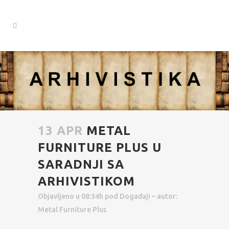
13 APR
METAL
FURNITURE PLUS U
SARADNJI SA
ARHIVISTIKOM
Objavljeno u 08:34h
pod
Događaji
– autor:
Metal Furniture Plus