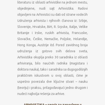
literaturu iz oblasti arhivistike na jednom mestu,
objedinjene, nudi sajt Arhivistika. Radovi
objavljeni na Arhivistici su dati od strane vodećih
Udruženja arhivista i njihovih članova iz: Srbije,
Slovenije, Hrvatske, BiH, R. Srpske, Italije, Velike
Britanije i Irske, ruskih arhivista, Francuske,
Slovačke, Češke, Nemačke, Poljske, Holandije,
Hong Konga, Austrije itd. Pored zavidnog broja
udruženja iz gotovo svih delova sveta,
Arhivistika okuplja preko 30 saradnika iz oblasti
arhiviranja, bilo naučnih radnika (magistara i
doktora nauka), tako i saradnika sa dugogodišnjih
praktičnim iskustvom u ovoj oblasti, čime je
uspešno povezala dve ključne stvari – nauku
(teoriju) i praksu, prilagođavajući jedno drugom i
nudeći najbolja rešenja za arhive.
ARHIVISTIKA – servis za zaposlene u