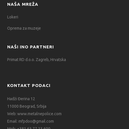
NAŠA MREŽA
Lokeri
Oprema za muzeje
NAŠI INO PARTNERI
Primat RD d.o.o. Zagreb, Hrvatska
KONTAKT PODACI
Hadži Đerina 12
11000 Beograd, Srbija
Web:
www.metalnepolice.com
Email:
mfpdoo@gmail.com
Mob:
+381 63 77 23 600