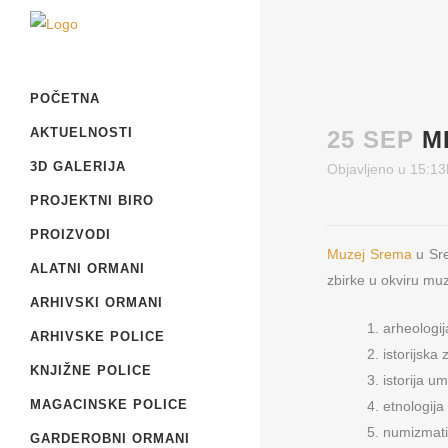
POČETNA
AKTUELNOSTI
25 SEP
M
3D GALERIJA
Objavljeno u 15:13
PROJEKTNI BIRO
PROIZVODI
Muzej Srema
u Sre
ALATNI ORMANI
zbirke u okviru muz
ARHIVSKI ORMANI
arheologij
ARHIVSKE POLICE
istorijska 
KNJIŽNE POLICE
istorija u
MAGACINSKE POLICE
etnologija
numizmatik
GARDEROBNI ORMANI