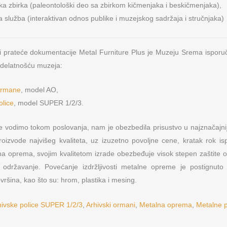
ka zbirka (paleontološki deo sa zbirkom kičmenjaka i beskičmenjaka),
služba (interaktivan odnos publike i muzejskog sadržaja i stručnjaka)
 i prateće dokumentacije Metal Furniture Plus je Muzeju Srema ispor
a delatnošću muzeja:
ormane
, model AO,
OSNOVNI PODACI O MFP
NAŠA M
olice
, model SUPER 1/2/3.
s d.o.o.
Lokeri
PIB: 104724797
e vodimo tokom poslovanja, nam je obezbedila prisustvo u najznačajniji
Matični broj: 20223782
izvode najvišeg kvaliteta, uz izuzetno povoljne cene, kratak rok is
nja metalne
Oprema za
Šifra delatnosti: 4674
lna oprema, svojim kvalitetom izrade obezbeđuje visok stepen zaštite o
Tekući račun: 165-9568-53
ko održavanje. Povećanje izdržljivosti metalne opreme je postignuto 
NAŠI IN
Sertifikat: ISO 9001:2008
ršina, kao što su: hrom, plastika i mesing.
Sertifikat: ISO 14001:2004
Primat RD d
Sertifikat: OHSAS 18001
hivske police SUPER 1/2/3
,
Arhivski ormani
,
Metalna oprema
,
Metalne p
Hrvatska