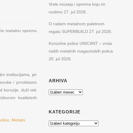
Vrste muzeja i oprema koju im
nudimo
27. jul 2026.
O našem metalnom paletnom
učio metalnu opremu
regalu SUPERBUILD
27. jul 2026.
Konzolne police UNICANT – vrsta
naših metalnih magacinskih polica
20. jul 2026.
REŽA
KONTAKT PODACI
Hadži Đerina 12
m institucijama, jer
ARHIVA
11000 Beograd, Srbija
poruke i prvoklasno
 muzeje
Web:
www.metalnepolice.com
d korozije, duži vek
Arhiva
Email:
mfpdoo@gmail.com
izborom kvalitetnih
O PARTNERI
Mob:
+381 63 77 23 600
KATEGORIJE
Tel:
+381 11 3836 421
.o.o. Zagreb,
Fax:
+381 11 3836 483
olice
,
Metalni
Kategorije
Uslovi korišćenja i politika