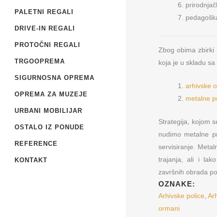
prirodnjač
PALETNI REGALI
pedagoška 
DRIVE-IN REGALI
PROTOČNI REGALI
Zbog obima zbirki
TRGOOPREMA
koja je u skladu s
SIGURNOSNA OPREMA
arhivske 
OPREMA ZA MUZEJE
metalne p
Metal Furniture Plu
URBANI MOBILIJAR
Strategija, kojom s
Beograd
OSTALO IZ PONUDE
nudimo metalne pro
Prodaja i proizvod
REFERENCE
servisiranje. Meta
opreme
trajanja, ali i la
KONTAKT
završnih obrada pov
OZNAKE:
Arhivske police
,
Ar
ormani