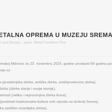
ETALNA OPREMA U MUZEJU SREM
h
pod
Muzeji
– autor:
Metal Furniture Plus
mskoj Mitrovici će 23. novembra 2015. godine proslaviti 69 godina pos
eja su:
a (praistorijska zbirka, antička zbirka, srednjovekovna zbirka),
zbirka (zbirke starije i novije istorije),
metnosti (velika i neprocenjiva zbirka ikona),
 (predmeti tradicionalne kulture svih naroda na teritoriji Srema),
a (antičko-vizantijska zbirka),