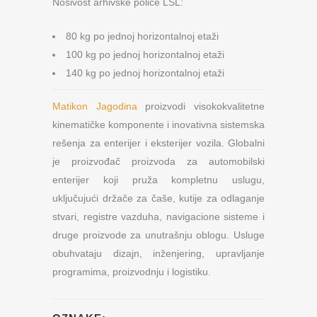
Nosivost arhivske police LSL:
80 kg po jednoj horizontalnoj etaži
100 kg po jednoj horizontalnoj etaži
140 kg po jednoj horizontalnoj etaži
Matikon Jagodina
proizvodi visokokvalitetne
kinematičke komponente i inovativna sistemska
rešenja za enterijer i eksterijer vozila. Globalni
je proizvođač proizvoda za automobilski
enterijer koji pruža kompletnu uslugu,
uključujući držače za čaše, kutije za odlaganje
stvari, registre vazduha, navigacione sisteme i
druge proizvode za unutrašnju oblogu. Usluge
obuhvataju dizajn, inženjering, upravljanje
programima, proizvodnju i logistiku.