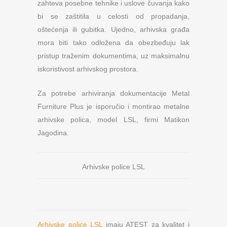
zahteva posebne tehnike i uslove čuvanja kako
bi se zaštitila u celosti od propadanja,
oštećenja ili gubitka. Ujedno, arhivska građa
mora biti tako odložena da obezbeđuju lak
pristup traženim dokumentima, uz maksimalnu
iskoristivost arhivskog prostora.
Za potrebe arhiviranja dokumentacije Metal
Furniture Plus je isporučio i montirao metalne
arhivske polica, model LSL, firmi Matikon
Jagodina.
Arhivske police LSL
Arhivske police LSL
imaju ATEST za kvalitet i