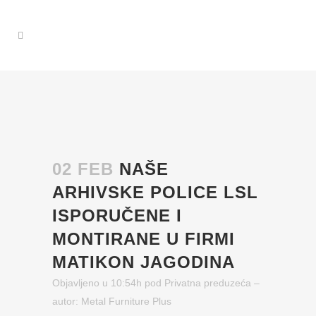
02 FEB
NAŠE
ARHIVSKE POLICE LSL
ISPORUČENE I
MONTIRANE U FIRMI
MATIKON JAGODINA
Objavljeno u 10:54h
pod
Privatna preduzeća
–
autor:
Metal Furniture Plus