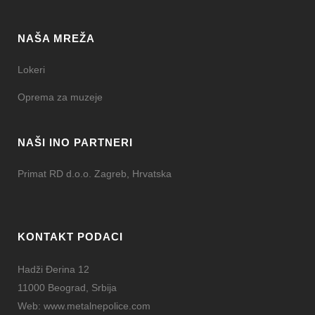
NAŠA MREŽA
Lokeri
Oprema za muzeje
NAŠI INO PARTNERI
Primat RD d.o.o. Zagreb, Hrvatska
KONTAKT PODACI
Hadži Đerina 12
11000 Beograd, Srbija
Web:
www.metalnepolice.com