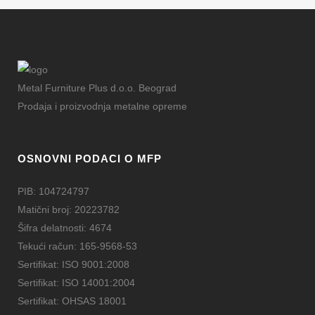
Metal Furniture Plus d.o.o. Beograd
Prodaja i proizvodnja metalne opreme
OSNOVNI PODACI O MFP
PIB: 104724797
Matični broj: 20223782
Šifra delatnosti: 4674
Tekući račun: 165-9568-53
Sertifikat: ISO 9001:2008
Sertifikat: ISO 14001:2004
Sertifikat: OHSAS 18001