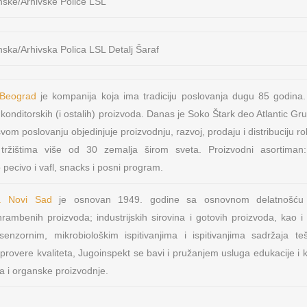
 Beograd
je kompanija koja ima tradiciju poslovanja dugu 85 godina
onditorskih (i ostalih) proizvoda. Danas je Soko Štark deo Atlantic Gr
vom poslovanju objedinjuje proizvodnju, razvoj, prodaju i distribuciju ro
OSNOVNI PODACI O MFP
NAŠA M
tržištima više od 30 zemalja širom sveta. Proizvodni asortiman:
s d.o.o.
o pecivo i vafl, snacks i posni program.
Lokeri
PIB: 104724797
Matični broj: 20223782
nja metalne
Oprema za
o. Novi Sad
je osnovan 1949. godine sa osnovnom delatnošću ko
Šifra delatnosti: 4674
rambenih proizvoda; industrijskih sirovina i gotovih proizvoda, kao i 
Tekući račun: 165-9568-53
 senzornim, mikrobiološkim ispitivanjima i ispitivanjima sadržaja t
NAŠI IN
Sertifikat: ISO 9001:2008
i provere kvaliteta, Jugoinspekt se bavi i pružanjem usluga edukacije i k
Sertifikat: ISO 14001:2004
Primat RD d
a i organske proizvodnje.
Sertifikat: OHSAS 18001
Hrvatska