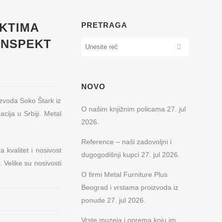
EKTIMA
PRETRAGA
INSPEKT
NOVO
izvoda Soko Štark iz
O našim knjižnim policama
27. jul
cija u Srbiji. Metal
2026.
Reference – naši zadovoljni i
 kvalitet i nosivost
dugogodišnji kupci
27. jul 2026.
Velike su nosivosti
O firmi Metal Furniture Plus
Beograd i vrstama proizvoda iz
ponude
27. jul 2026.
Vrste muzeja i oprema koju im