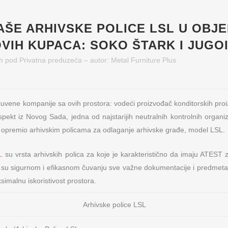
AŠE ARHIVSKE POLICE LSL U OBJ
OVIH KUPACA: SOKO ŠTARK I JUGO
h
pod
Privatna preduzeća
– autor:
Metal Furniture Plus
čuvene kompanije sa ovih prostora: vodeći proizvođač konditorskih pro
ekt iz Novog Sada, jedna od najstarijih neutralnih kontrolnih organiza
je opremio arhivskim policama za odlaganje arhivske građe, model LSL.
L
su vrsta arhivskih polica za koje je karakteristično da imaju ATEST za
su sigurnom i efikasnom čuvanju sve važne dokumentacije i predmeta. 
imalnu iskoristivost prostora.
Arhivske police LSL