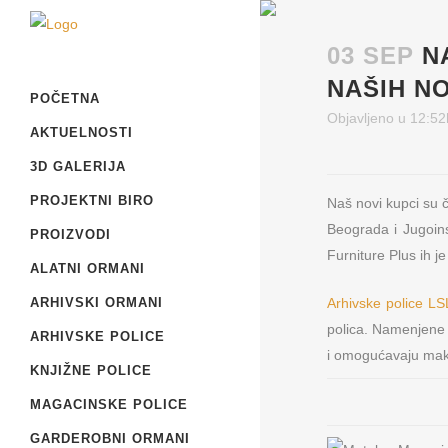
03 SEP
N
NAŠIH N
POČETNA
Objavljeno u 12:52
AKTUELNOSTI
3D GALERIJA
PROJEKTNI BIRO
Naš novi kupci su 
Beograda i Jugoinsp
PROIZVODI
Furniture Plus ih 
ALATNI ORMANI
Arhivske police LS
ARHIVSKI ORMANI
polica. Namenjene 
ARHIVSKE POLICE
i omogućavaju maks
KNJIŽNE POLICE
MAGACINSKE POLICE
GARDEROBNI ORMANI