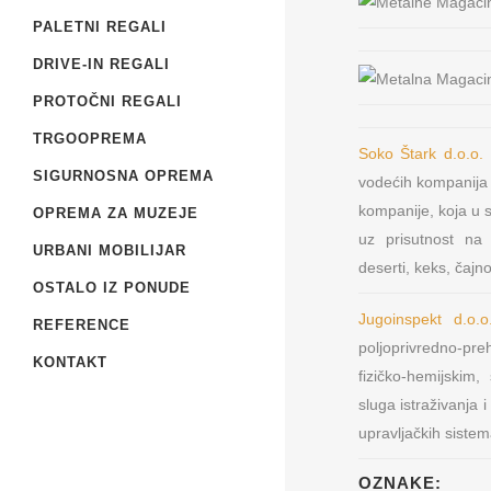
PALETNI REGALI
DRIVE-IN REGALI
PROTOČNI REGALI
TRGOOPREMA
Soko Štark d.o.o.
SIGURNOSNA OPREMA
vodećih kompanija k
kompanije, koja u s
OPREMA ZA MUZEJE
uz prisutnost na 
Metal Furniture Plu
URBANI MOBILIJAR
deserti, keks, čajn
Beograd
OSTALO IZ PONUDE
Prodaja i proizvod
Jugoinspekt d.o.
REFERENCE
opreme
poljoprivredno-preh
KONTAKT
fizičko-hemijskim,
sluga istraživanja 
upravljačkih sistem
OZNAKE: