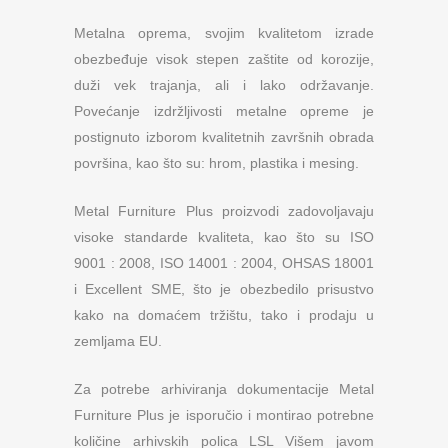
Metalna oprema, svojim kvalitetom izrade
obezbeđuje visok stepen zaštite od korozije,
duži vek trajanja, ali i lako održavanje.
Povećanje izdržljivosti metalne opreme je
postignuto izborom kvalitetnih završnih obrada
površina, kao što su: hrom, plastika i mesing.
Metal Furniture Plus proizvodi zadovoljavaju
visoke standarde kvaliteta, kao što su ISO
9001 : 2008, ISO 14001 : 2004, OHSAS 18001
i Excellent SME, što je obezbedilo prisustvo
kako na domaćem tržištu, tako i prodaju u
zemljama EU.
Za potrebe arhiviranja dokumentacije Metal
Furniture Plus je isporučio i montirao potrebne
količine arhivskih polica LSL Višem javom