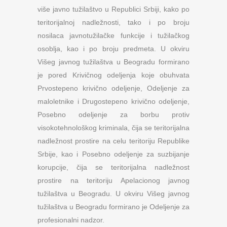
više javno tužilaštvo u Republici Srbiji, kako po
teritorijalnoj nadležnosti, tako i po broju
nosilaca javnotužilačke funkcije i tužilačkog
osoblja, kao i po broju predmeta. U okviru
Višeg javnog tužilaštva u Beogradu formirano
je pored Krivičnog odeljenja koje obuhvata
Prvostepeno krivično odeljenje, Odeljenje za
maloletnike i Drugostepeno krivično odeljenje,
Posebno odeljenje za borbu protiv
visokotehnološkog kriminala, čija se teritorijalna
nadležnost prostire na celu teritoriju Republike
Srbije, kao i Posebno odeljenje za suzbijanje
korupcije, čija se teritorijalna nadležnost
prostire na teritoriju Apelacionog javnog
tužilaštva u Beogradu. U okviru Višeg javnog
tužilaštva u Beogradu formirano je Odeljenje za
profesionalni nadzor.