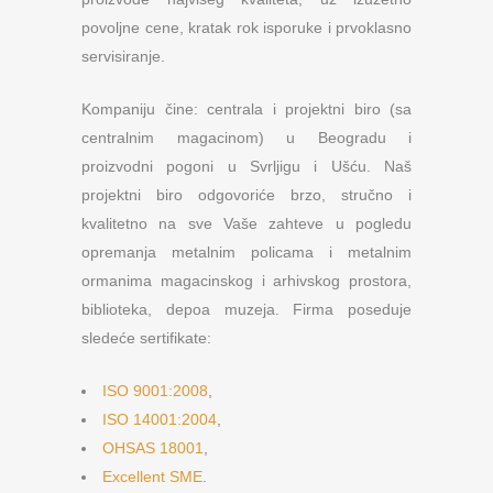
povoljne cene, kratak rok isporuke i prvoklasno
servisiranje.
Kompaniju čine: centrala i projektni biro (sa
centralnim magacinom) u Beogradu i
proizvodni pogoni u Svrljigu i Ušću. Naš
projektni biro odgovoriće brzo, stručno i
kvalitetno na sve Vaše zahteve u pogledu
opremanja metalnim policama i metalnim
ormanima magacinskog i arhivskog prostora,
biblioteka, depoa muzeja. Firma poseduje
sledeće sertifikate:
ISO 9001:2008
,
ISO 14001:2004
,
OHSAS 18001
,
Excellent SME
.