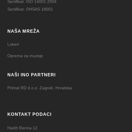
Sertifikat: ISO 14001:2004
Sertifikat: OHSAS 18001
NAŠA MREŽA
Lokeri
Oprema za muzeje
NAŠI INO PARTNERI
Primat RD d.o.o. Zagreb, Hrvatska
KONTAKT PODACI
Hadži Đerina 12