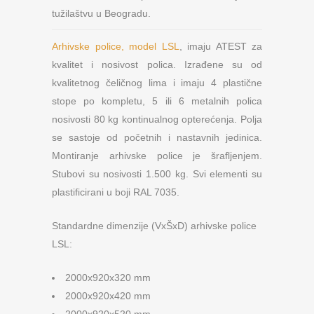
tužilaštvu u Beogradu.
Arhivske police, model LSL
, imaju ATEST za
kvalitet i nosivost polica. Izrađene su od
kvalitetnog čeličnog lima i imaju 4 plastične
stope po kompletu, 5 ili 6 metalnih polica
nosivosti 80 kg kontinualnog opterećenja. Polja
se sastoje od početnih i nastavnih jedinica.
Montiranje arhivske police je šrafljenjem.
Stubovi su nosivosti 1.500 kg. Svi elementi su
plastificirani u boji RAL 7035.
Standardne dimenzije (VxŠxD) arhivske police
LSL:
2000x920x320 mm
2000x920x420 mm