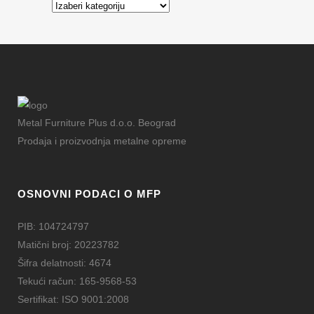
Kategorije
Metal Furniture Plus d.o.o. Beograd
Prodaja i proizvodnja metalne opreme
OSNOVNI PODACI O MFP
PIB: 104724797
Matični broj: 20223782
Šifra delatnosti: 4674
Tekući račun: 165-9568-53
Sertifikat: ISO 9001:2008