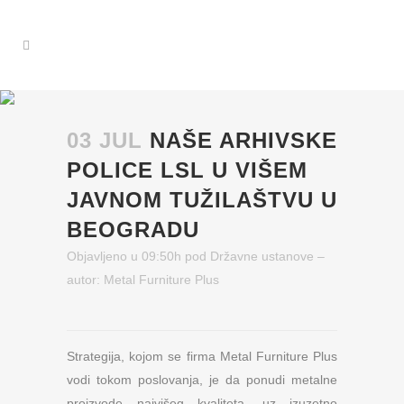
03 JUL
NAŠE ARHIVSKE
POLICE LSL U VIŠEM
JAVNOM TUŽILAŠTVU U
BEOGRADU
Objavljeno u 09:50h
pod
Državne ustanove
–
autor:
Metal Furniture Plus
Strategija, kojom se firma Metal Furniture Plus
vodi tokom poslovanja, je da ponudi metalne
proizvode najvišeg kvaliteta, uz izuzetno