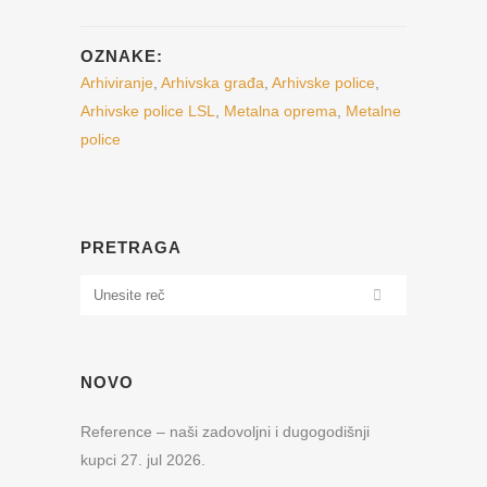
OZNAKE:
Arhiviranje
,
Arhivska građa
,
Arhivske police
,
Arhivske police LSL
,
Metalna oprema
,
Metalne
police
PRETRAGA
NOVO
Reference – naši zadovoljni i dugogodišnji
kupci
27. jul 2026.