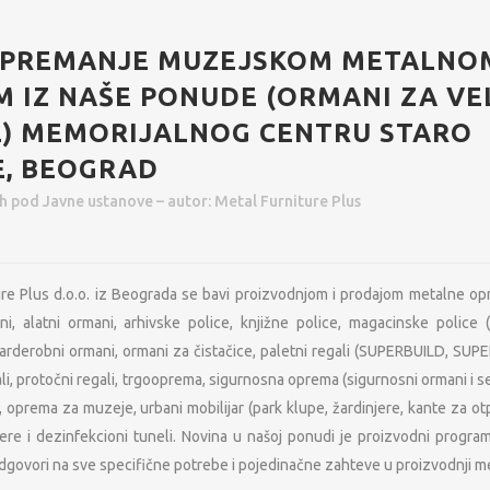
PREMANJE MUZEJSKOM METALNO
 IZ NAŠE PONUDE (ORMANI ZA VE
) MEMORIJALNOG CENTRU STARO
E, BEOGRAD
6h
pod
Javne ustanove
– autor:
Metal Furniture Plus
ure Plus d.o.o. iz Beograda se bavi proizvodnjom i prodajom metalne o
ani, alatni ormani, arhivske police, knjižne police, magacinske police
arderobni ormani, ormani za čistačice, paletni regali (SUPERBUILD, SUPE
ali, protočni regali, trgooprema, sigurnosna oprema (sigurnosni ormani i s
, oprema za muzeje, urbani mobilijar (park klupe, žardinjere, kante za otp
jere i dezinfekcioni tuneli. Novina u našoj ponudi je proizvodni prog
odgovori na sve specifične potrebe i pojedinačne zahteve u proizvodnji 