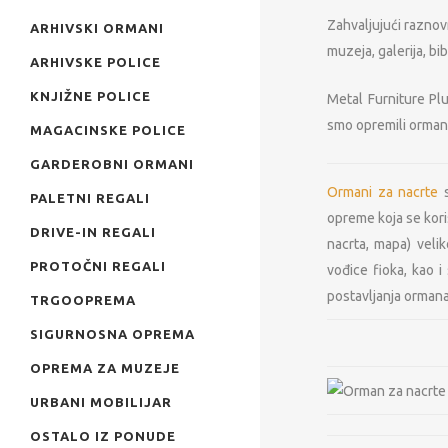
Zahvaljujući raznov
ARHIVSKI ORMANI
muzeja, galerija, b
ARHIVSKE POLICE
KNJIŽNE POLICE
Metal Furniture Pl
smo opremili ormani
MAGACINSKE POLICE
GARDEROBNI ORMANI
Ormani za nacrte
s
PALETNI REGALI
opreme koja se kor
DRIVE-IN REGALI
nacrta, mapa) veli
PROTOČNI REGALI
vođice fioka, kao i
postavljanja ormana 
TRGOOPREMA
SIGURNOSNA OPREMA
OPREMA ZA MUZEJE
URBANI MOBILIJAR
OSTALO IZ PONUDE