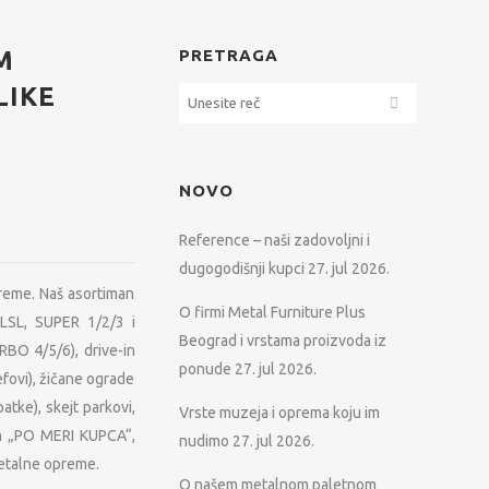
M
PRETRAGA
LIKE
NOVO
Reference – naši zadovoljni i
dugogodišnji kupci
27. jul 2026.
preme. Naš asortiman
O firmi Metal Furniture Plus
 (LSL, SUPER 1/2/3 i
Beograd i vrstama proizvoda iz
RBO 4/5/6), drive-in
ponude
27. jul 2026.
efovi), žičane ograde
atke), skejt parkovi,
Vrste muzeja i oprema koju im
ram „PO MERI KUPCA“,
nudimo
27. jul 2026.
metalne opreme.
O našem metalnom paletnom