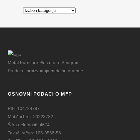
Kategorije
Metal Furniture Plus d.o.o. Beograd
Prodaja i proizvodnja metalne opreme
OSNOVNI PODACI O MFP
PIB: 104724797
Matični broj: 20223782
Šifra delatnosti: 4674
Tekući račun: 165-9568-53