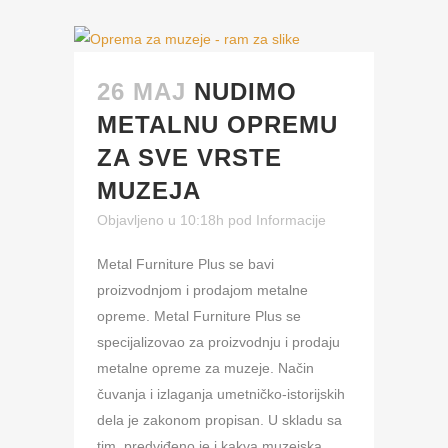
26 MAJ
NUDIMO
METALNU OPREMU
ZA SVE VRSTE
MUZEJA
Objavljeno u 10:18h
pod
Informacije
Metal Furniture Plus se bavi
proizvodnjom i prodajom metalne
opreme. Metal Furniture Plus se
specijalizovao za proizvodnju i prodaju
metalne opreme za muzeje. Način
čuvanja i izlaganja umetničko-istorijskih
dela je zakonom propisan. U skladu sa
tim, predviđeno je i kakva muzejska