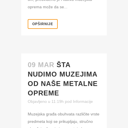
oprema može da se...
OPŠIRNIJE
09 MAR
ŠTA
NUDIMO MUZEJIMA
OD NAŠE METALNE
OPREME
Objavljeno u 11:19h
pod
Informacije
Muzejska građa obuhvata različite vrste
predmeta koji se prikupljaju, stručno