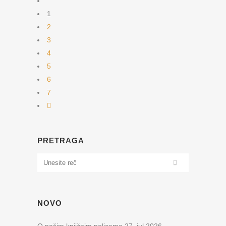
1
2
3
4
5
6
7
PRETRAGA
NOVO