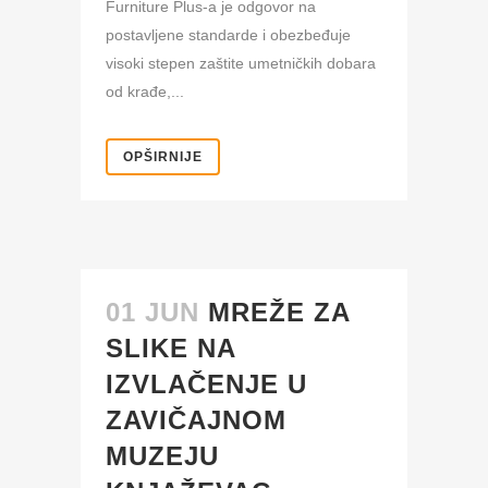
Furniture Plus-a je odgovor na
postavljene standarde i obezbeđuje
visoki stepen zaštite umetničkih dobara
od krađe,...
OPŠIRNIJE
01 JUN
MREŽE ZA
SLIKE NA
IZVLAČENJE U
ZAVIČAJNOM
MUZEJU