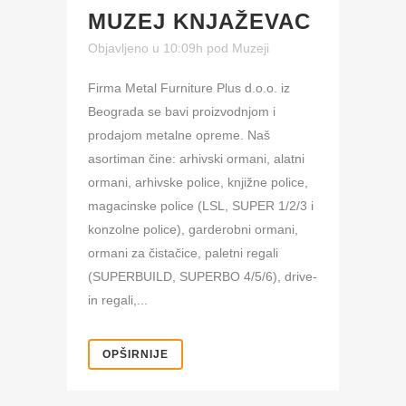
MUZEJ KNJAŽEVAC
Objavljeno u 10:09h
pod
Muzeji
Firma Metal Furniture Plus d.o.o. iz
Beograda se bavi proizvodnjom i
prodajom metalne opreme. Naš
asortiman čine: arhivski ormani, alatni
ormani, arhivske police, knjižne police,
magacinske police (LSL, SUPER 1/2/3 i
konzolne police), garderobni ormani,
ormani za čistačice, paletni regali
(SUPERBUILD, SUPERBO 4/5/6), drive-
in regali,...
OPŠIRNIJE