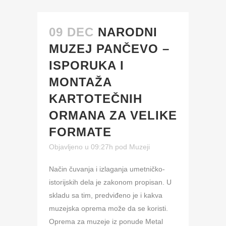
09 DEC
NARODNI
MUZEJ PANČEVO –
ISPORUKA I
MONTAŽA
KARTOTEČNIH
ORMANA ZA VELIKE
FORMATE
Objavljeno u 09:27h
pod
Muzeji
Način čuvanja i izlaganja umetničko-
istorijskih dela je zakonom propisan. U
skladu sa tim, predviđeno je i kakva
muzejska oprema može da se koristi.
Oprema za muzeje iz ponude Metal