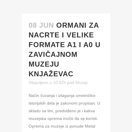
08 JUN
ORMANI ZA
NACRTE I VELIKE
FORMATE A1 I A0 U
ZAVIČAJNOM
MUZEJU
KNJAŽEVAC
Objavljeno u 10:42h
pod
Muzeji
Način čuvanja i izlaganja umetničko-
istorijskih dela je zakonom propisan. U
skladu sa tim, predviđeno je i kakva
muzejska oprema može da se koristi.
Oprema za muzeje iz ponude Metal