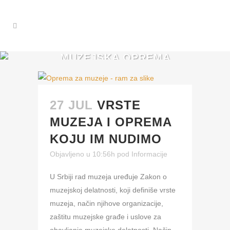
MUZEJSKA OPREMA
OZNAKA
27 JUL
VRSTE
MUZEJA I OPREMA
KOJU IM NUDIMO
Objavljeno u 10:56h
pod
Informacije
U Srbiji rad muzeja uređuje Zakon o
muzejskoj delatnosti, koji definiše vrste
muzeja, način njihove organizacije,
zaštitu muzejske građe i uslove za