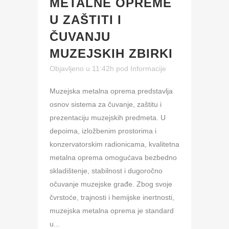
METALNE OPREME
U ZAŠTITI I
ČUVANJU
MUZEJSKIH ZBIRKI
Objavljeno u 11:42h
pod
Informacije
Muzejska metalna oprema predstavlja
osnov sistema za čuvanje, zaštitu i
prezentaciju muzejskih predmeta. U
depoima, izložbenim prostorima i
konzervatorskim radionicama, kvalitetna
metalna oprema omogućava bezbedno
skladištenje, stabilnost i dugoročno
očuvanje muzejske građe. Zbog svoje
čvrstoće, trajnosti i hemijske inertnosti,
muzejska metalna oprema je standard
u...