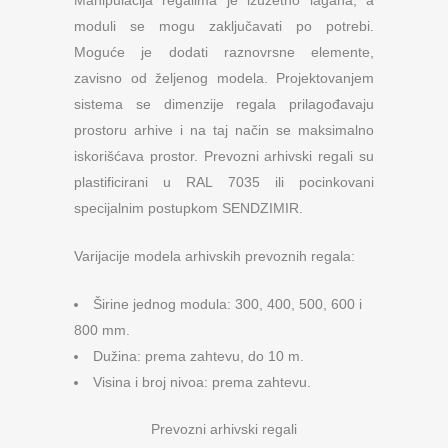
Manipulacija regalima je izuzetno lagana, a
moduli se mogu zaključavati po potrebi.
Moguće je dodati raznovrsne elemente,
zavisno od željenog modela. Projektovanjem
sistema se dimenzije regala prilagođavaju
prostoru arhive i na taj način se maksimalno
iskorišćava prostor. Prevozni arhivski regali su
plastificirani u RAL 7035 ili pocinkovani
specijalnim postupkom SENDZIMIR.
Varijacije modela arhivskih prevoznih regala:
Širine jednog modula: 300, 400, 500, 600 i
800 mm.
Dužina: prema zahtevu, do 10 m.
Visina i broj nivoa: prema zahtevu.
Prevozni arhivski regali