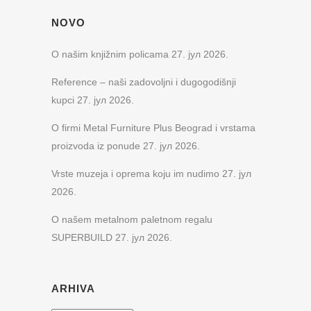
NOVO
O našim knjižnim policama
27. јул 2026.
Reference – naši zadovoljni i dugogodišnji
kupci
27. јул 2026.
O firmi Metal Furniture Plus Beograd i vrstama
proizvoda iz ponude
27. јул 2026.
Vrste muzeja i oprema koju im nudimo
27. јул
2026.
O našem metalnom paletnom regalu
SUPERBUILD
27. јул 2026.
ARHIVA