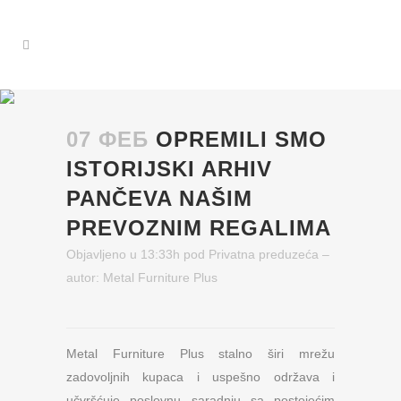
07 ФЕБ
OPREMILI SMO
ISTORIJSKI ARHIV
PANČEVA NAŠIM
PREVOZNIM REGALIMA
Objavljeno u 13:33h
pod
Privatna preduzeća
–
autor:
Metal Furniture Plus
Metal Furniture Plus stalno širi mrežu
zadovoljnih kupaca i uspešno održava i
učvršćuje poslovnu saradnju sa postojećim