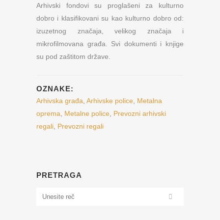
Arhivski fondovi su proglašeni za kulturno
dobro i klasifikovani su kao kulturno dobro od:
izuzetnog značaja, velikog značaja i
mikrofilmovana građa. Svi dokumenti i knjige
su pod zaštitom države.
OZNAKE:
Arhivska građa
,
Arhivske police
,
Metalna
oprema
,
Metalne police
,
Prevozni arhivski
regali
,
Prevozni regali
PRETRAGA