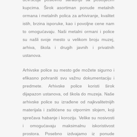
kupcima. Širok asortiman ponude metalnih
ormana i metalnih polica za arhiviranje, kvalitet
istih, brzina isporuke, kao i povoljne cene nam
to omogućavaju. Naši metalni ormani i police
su našli svoje mesto u velikom broju muzej,
arhiva, škola i drugih javnih i privatnih
ustanova.
Arhivske police su mesto gde možete sigurno i
efikasno pohraniti svu važnu dokumentaciju i
predmete. Arhivske police koristi širok
dijapazon ustanova, od škola do muzeja. Naše
arhivske police su izrađene od najkvalitetnijih
materijala i zaštićene su otpornim slojem, koji
sprečava habanje i koroziju. Velike su nosivosti
i omogućavaju maksimalnu iskoristivost
prostora. Posebno izdvajamo iz ponude