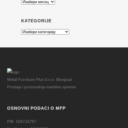
Arhiva
KATEGORIJE
Kategorije
Metal Furniture Plus d.o.o. Beograd
Prodaja i proizvodnja metalne opreme
OSNOVNI PODACI O MFP
PIB: 104724797