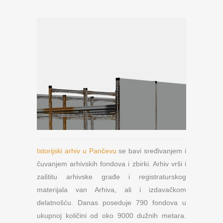
Istorijski arhiv u Pančevu
se bavi sređivanjem i
čuvanjem arhivskih fondova i zbirki. Arhiv vrši i
zaštitu arhivske građe i registraturskog
materijala van Arhiva, ali i izdavačkom
delatnošću. Danas poseduje 790 fondova u
ukupnoj količini od oko 9000 dužnih metara.