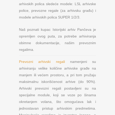
arhivskih polica sledeće modele: LSL arhivske
police, prevozne regale (za arhivsku građu) i
modele arhivskih polica SUPER 1/2/3.
Naš poznati kupac Istorijski arhiv Pančeva je
opremljen ovog puta, za potrebe arhiviranja
obimne dokumentacije, našim prevoznim
regalima.
Prevozni arhivski regali
namenjeni su
arhiviranju velike količine arhivske građe na
manjem ili većem prostoru, a pri tom pružaju
maksimalnu iskorišćenost arhive (do 90%).
Arhivski prevozni regali postavljeni su na
specijalne module, koji se voze po šinama
okretanjem volana, što omogućava lak i
jednostavan pristup arhivskim predmetima.