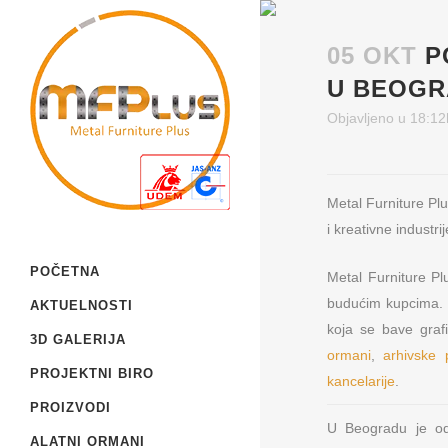
05 OKT
P
U BEOG
Objavljeno u 18:12
Metal Furniture Plu
i kreativne indust
POČETNA
Metal Furniture Pl
budućim kupcima. 
AKTUELNOSTI
koja se bave graf
3D GALERIJA
ormani
,
arhivske 
PROJEKTNI BIRO
kancelarije
.
PROIZVODI
U Beogradu je od
ALATNI ORMANI