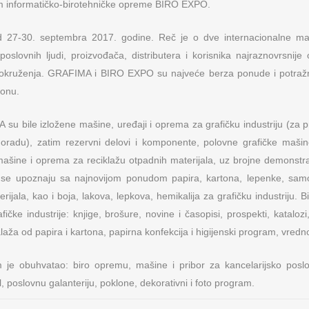
 informatičko-birotehničke opreme BIRO EXPO.
d 27-30. septembra 2017. godine. Reč je o dve internacionalne man
j poslovnih ljudi, proizvođača, distributera i korisnika najraznovrsni
h okruženja. GRAFIMA i BIRO EXPO su najveće berza ponude i potražn
ionu.
u bile izložene mašine, uređaji i oprema za grafičku industriju (za 
oradu), zatim rezervni delovi i komponente, polovne grafičke mašine
mašine i oprema za reciklažu otpadnih materijala, uz brojne demonstra
a se upoznaju sa najnovijom ponudom papira, kartona, lepenke, samole
rijala, kao i boja, lakova, lepkova, hemikalija za grafičku industriju. Bi
afičke industrije: knjige, brošure, novine i časopisi, prospekti, kataloz
aža od papira i kartona, papirna konfekcija i higijenski program, vredno
e obuhvatao: biro opremu, mašine i pribor za kancelarijsko poslov
l, poslovnu galanteriju, poklone, dekorativni i foto program.