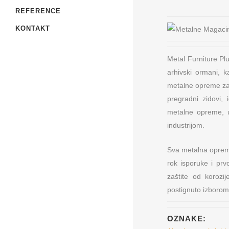
REFERENCE
KONTAKT
Metal Furniture Pl
arhivski ormani, 
metalne opreme za a
pregradni zidovi,
metalne opreme, 
industrijom.
Sva metalna oprema
Metal Furniture Plu
rok isporuke i prv
Beograd
zaštite od korozij
Prodaja i proizvod
postignuto izborom 
opreme
OZNAKE: