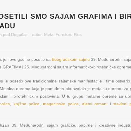
OSETILI SMO SAJAM GRAFIMA I BI
RADU
h
pod
Događaji
– autor:
Metal Furniture Plus
s je i ove godine posetio na
Beogradskom sajmu
39. Međunarodni saja
rije GRAFIMA i 25. Međunarodni sajam informatičko-birotehničke opre
us je posetio ove tradicionalne sajamske manifestacije i time ostvari
Metalna oprema koja je ponuđena obuhvatala je metalnu opremu za p
ičkim i birotehničkim poslovima. U tu grupu metalne opreme se ubr
police
,
knjižne police
,
magacinske police
,
alatni ormani
i
stakleni 
ržan 39. Međunarodni sajam grafičke, papirne i kreativne indust