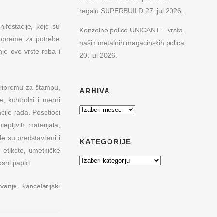
regalu SUPERBUILD
27. jul 2026.
ifestacije, koje su
Konzolne police UNICANT – vrsta
je opreme za potrebe
naših metalnih magacinskih polica
je ove vrste roba i
20. jul 2026.
pripremu za štampu,
ARHIVA
, kontrolni i merni
Arhiva
cije rada. Posetioci
pljivih materijala,
le su predstavljeni i
KATEGORIJE
i, etikete, umetničke
Kategorije
sni papiri.
anje, kancelarijski