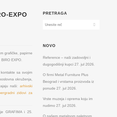
RO-EXPO
PRETRAGA
NOVO
m grafičke, papirne
Reference – naši zadovoljni i
me BIRO EXPO.
dugogodišnji kupci
27. jul 2026.
o kontakte sa svojim
O firmi Metal Furniture Plus
oslovna okruženja,
Beograd i vrstama proizvoda iz
ajaju naši:
arhivski
ponude
27. jul 2026.
pergradni zidovi za
Vrste muzeja i oprema koju im
nudimo
27. jul 2026.
rije GRAFIMA i 25.
O našem metalnom paletnom