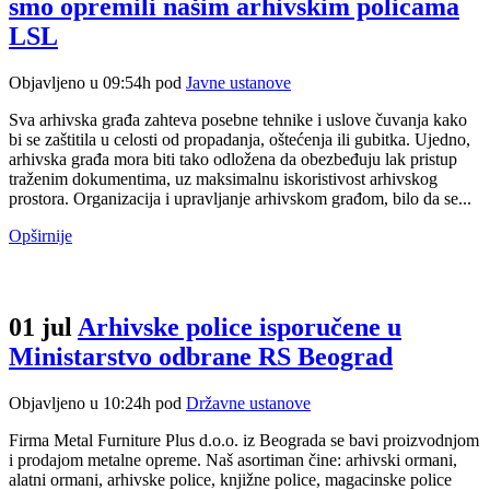
smo opremili našim arhivskim policama
LSL
Objavljeno u 09:54h
pod
Javne ustanove
Sva arhivska građa zahteva posebne tehnike i uslove čuvanja kako
bi se zaštitila u celosti od propadanja, oštećenja ili gubitka. Ujedno,
arhivska građa mora biti tako odložena da obezbeđuju lak pristup
traženim dokumentima, uz maksimalnu iskoristivost arhivskog
prostora. Organizacija i upravljanje arhivskom građom, bilo da se...
Opširnije
01 jul
Arhivske police isporučene u
Ministarstvo odbrane RS Beograd
Objavljeno u 10:24h
pod
Državne ustanove
Firma Metal Furniture Plus d.o.o. iz Beograda se bavi proizvodnjom
i prodajom metalne opreme. Naš asortiman čine: arhivski ormani,
alatni ormani, arhivske police, knjižne police, magacinske police