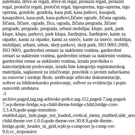
paletirani, drive-in regali, drive-in regal, prolazni regali, prolazni
regal, protočni regali, protočni regal, trgooprema, trgo-oprema, trgo
oprema, gondole, gondola, kasa pult, kasa pultovi, kasapult,
kasapultovi, kasa-pult, kasa-pultovi,žičane ograde, žičana ograda,
žičana, žičane, ograde, žica, ograda, žičana pregrada, žičane
pregrade, pregrade, pregrada, urbani mobilijar, klupe, park, park
klupe, klupa, parkovi, park klupa, žardinjera, žardinjere, kante za
otpatke, kanta za otpatke, kanta za smeće, kante za smeće, mobilijar,
mobilijari, urbani, urban, skejt parkovi, skejt park, ISO 9001:2008,
ISO 9001, garderobni ormani sa staklenim vratima, garderobni
ormari sa staklenim vratima, garderobni orman sa staklenim vratima,
garderobni ormar sa staklenim vratima, izrada pravilnika o
kancelarijskom poslovanju, izrada liste kategorija registraturskog
materijala, saglasnost za izlučivanje, pravilnik o javnim nabavkama
za osnovne i srednje škole, sređivanje arhivske dokumentacije,
softver za bibliotekarsko poslovanje, softver za evidenciju i popis
osnovnih sredstava
-1
archive,paged,tag,tag-arhivske-police,tag-112,paged-7,tag-paged-
7,wp-theme-bridge,wp-child-theme-bridge-child,bridge-core-
3.3.4.9,qode-page-transition-
enabled,ajax_fade,page_not_loaded,,vertical_menu_enabled,side_ar
child-theme-ver-1.0.0,qode-theme-ver-30.8.9,qode-theme-
bridge,qode_header_in_grid,wpb-js-composer js-comp-ver-
9.0,vc_responsive