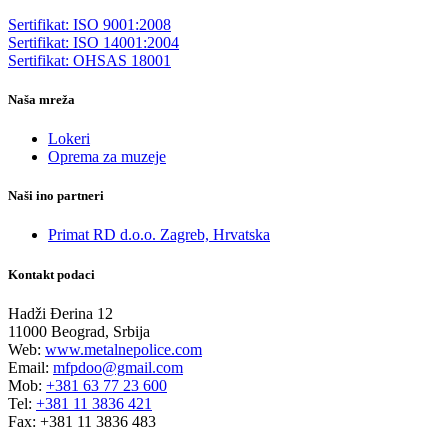
Sertifikat: ISO 9001:2008
Sertifikat: ISO 14001:2004
Sertifikat: OHSAS 18001
Naša mreža
Lokeri
Oprema za muzeje
Naši ino partneri
Primat RD d.o.o. Zagreb, Hrvatska
Kontakt podaci
Hadži Đerina 12
11000 Beograd, Srbija
Web:
www.metalnepolice.com
Email:
mfpdoo@gmail.com
Mob:
+381 63 77 23 600
Tel:
+381 11 3836 421
Fax:
+381 11 3836 483