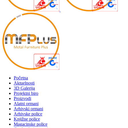
Početna
Aktuelnosti
3D Galerija
Projektni biro
Proizvodi
Alatni ormani
Arhivski ormani
Arhivske police
Knjižne police
Magacinske police