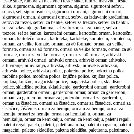
teške slike, ramovi za masivne i teške slike, ram za masivne i teške
slike, sigurnosna, sigurnosna oprema, sigurno, sigurnosni sefovi,
sefovi, sef, sigurnosni sef, sigurnosni ormani, sigurnosni ormari,
sigurnosni orman, sigurnosni ormar, sefovi za izdavanje građanima,
sefovi za trezor, sefovi za banke, sefovi za trezore, sefovi za banku,
sef za izdavanje građanima, sef za trezor, sef za banke, sef za
trezore, sef za banku, kartotečni ormani, kartotečni orman, kartotečni
ormari, kartotečni ormar, kartoteka, kartoteke, kartotečni, kartotečno,
ormani za velike formate, ormani za a0 formate, orman za velike
formate, orman za a0 formate, ormari za velike formate, ormari za a0
formate, ormar za velike formate, ormar za a0 formate, arhivski
ormani, arhivski ormari, arhivski orman, arhivski ormar, arhivsko,
arhiviranje, arhiviranja, arhivska, arhivski, arhivske, arhivsku,
arhivske police, arhivska polica, pokretne police, pokretna polica,
mobilne police, mobilna polica, knjižne police, knjižna polica,
knjižna, knjižne, magaciske police, magaciska polica, skladišne
police, skladišna polica, skladištenje, garderobni ormani, garderobni
orman, garderobni ormari, garderobni ormar, orman za garderobu,
ormani za garderobu, ormar za garderobu, ormari za garderobu,
orman za čistačice, ormani za čistačice, ormar za čistačice, ormari za
čistačice, čišćenje, orman za hemiju, ormani za hemiju, ormar za
hemiju, ormari za hemiju, orman za hemikaliju, ormani za
hemikaliju, ormar za kemikaliju, ormari za kemikaliju, paletni regali,
paletni regal, paleta, paletni, paletirana roba, paletni magacin, paletni
magacini, paletno skladište, paletna skladišta, paletirana, paletirano,