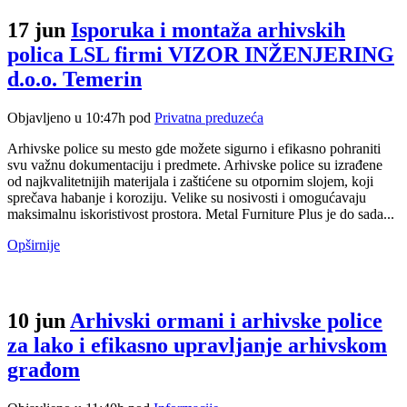
17 jun
Isporuka i montaža arhivskih
polica LSL firmi VIZOR INŽENJERING
d.o.o. Temerin
Objavljeno u 10:47h
pod
Privatna preduzeća
Arhivske police su mesto gde možete sigurno i efikasno pohraniti
svu važnu dokumentaciju i predmete. Arhivske police su izrađene
od najkvalitetnijih materijala i zaštićene su otpornim slojem, koji
sprečava habanje i koroziju. Velike su nosivosti i omogućavaju
maksimalnu iskoristivost prostora. Metal Furniture Plus je do sada...
Opširnije
10 jun
Arhivski ormani i arhivske police
za lako i efikasno upravljanje arhivskom
građom