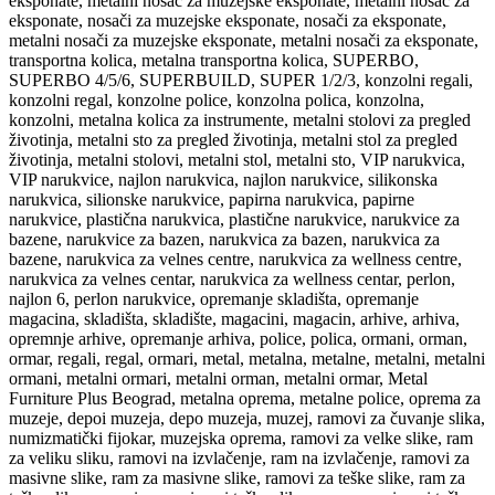
eksponate, metalni nosač za muzejske eksponate, metalni nosač za
eksponate, nosači za muzejske eksponate, nosači za eksponate,
metalni nosači za muzejske eksponate, metalni nosači za eksponate,
transportna kolica, metalna transportna kolica, SUPERBO,
SUPERBO 4/5/6, SUPERBUILD, SUPER 1/2/3, konzolni regali,
konzolni regal, konzolne police, konzolna polica, konzolna,
konzolni, metalna kolica za instrumente, metalni stolovi za pregled
životinja, metalni sto za pregled životinja, metalni stol za pregled
životinja, metalni stolovi, metalni stol, metalni sto, VIP narukvica,
VIP narukvice, najlon narukvica, najlon narukvice, silikonska
narukvica, silionske narukvice, papirna narukvica, papirne
narukvice, plastična narukvica, plastične narukvice, narukvice za
bazene, narukvice za bazen, narukvica za bazen, narukvica za
bazene, narukvica za velnes centre, narukvica za wellness centre,
narukvica za velnes centar, narukvica za wellness centar, perlon,
najlon 6, perlon narukvice, opremanje skladišta, opremanje
magacina, skladišta, skladište, magacini, magacin, arhive, arhiva,
opremnje arhive, opremanje arhiva, police, polica, ormani, orman,
ormar, regali, regal, ormari, metal, metalna, metalne, metalni, metalni
ormani, metalni ormari, metalni orman, metalni ormar, Metal
Furniture Plus Beograd, metalna oprema, metalne police, oprema za
muzeje, depoi muzeja, depo muzeja, muzej, ramovi za čuvanje slika,
numizmatički fijokar, muzejska oprema, ramovi za velke slike, ram
za veliku sliku, ramovi na izvlačenje, ram na izvlačenje, ramovi za
masivne slike, ram za masivne slike, ramovi za teške slike, ram za