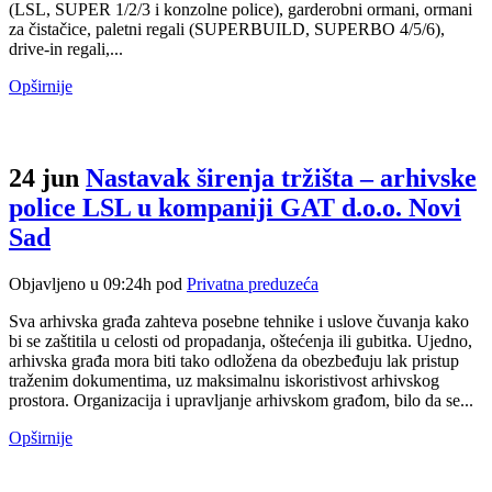
(LSL, SUPER 1/2/3 i konzolne police), garderobni ormani, ormani
za čistačice, paletni regali (SUPERBUILD, SUPERBO 4/5/6),
drive-in regali,...
Opširnije
24 jun
Nastavak širenja tržišta – arhivske
police LSL u kompaniji GAT d.o.o. Novi
Sad
Objavljeno u 09:24h
pod
Privatna preduzeća
Sva arhivska građa zahteva posebne tehnike i uslove čuvanja kako
bi se zaštitila u celosti od propadanja, oštećenja ili gubitka. Ujedno,
arhivska građa mora biti tako odložena da obezbeđuju lak pristup
traženim dokumentima, uz maksimalnu iskoristivost arhivskog
prostora. Organizacija i upravljanje arhivskom građom, bilo da se...
Opširnije