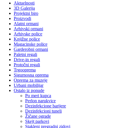
Aktuelnosti
3D Galerija
Projektni biro
Proizvodi
Alatni ormani
Arhivski ormani
Arhivske police
Knjižne police
Magacinske police
Garderobni ormani
Paletni regali
Drive-in regali
Protočni regali
Trgooprema
Sigurnosna oprema
Oprema za muzeje
Urbani mobilijar
Ostalo iz ponude
Po meri kupca
Perlon narukvice
Dezinfekcione barijere
Dezinfekcioni tuneli
Žičane ograde
Skejt parkovi
Stakleni pregradni zidovi