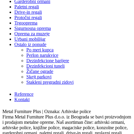
Garderobni ormani
Paletni regali
Drive-in regali
Protočni regali
Trgooprema
Sigurnosna oprema
Oprema za muzeje
Urbani mobilijar
Ostalo iz ponude
Po meri kupca
Perlon narukvice
Dezinfekcione barijere
Dezinfekcioni tuneli
Žičane ograde
Skejt parkovi
Stakleni pregradni zidovi
Reference
Kontakt
Metal Furniture Plus | Oznaka: Arhivske police
Firma Metal Furniture Plus d.o.o. iz Beograda se bavi proizvodnjom
i prodajom metalne opreme. Naš asortiman čine: arhivski ormani,
arhivske police, knjižne police, magaciske police, konzolne police,
garderobni ormani, paletni regali, drive-in regali, prolazni regali,