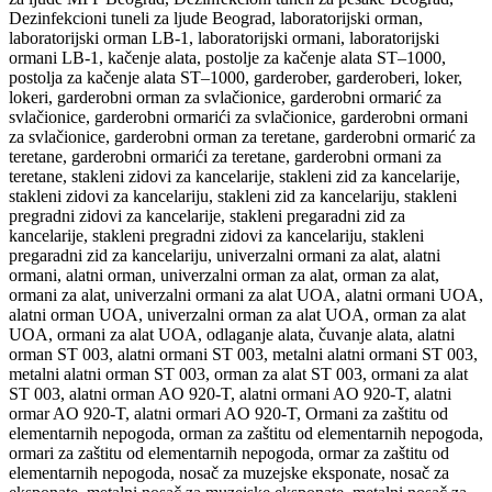
Dezinfekcioni tuneli za ljude Beograd, laboratorijski orman,
laboratorijski orman LB-1, laboratorijski ormani, laboratorijski
ormani LB-1, kačenje alata, postolje za kačenje alata ST–1000,
postolja za kačenje alata ST–1000, garderober, garderoberi, loker,
lokeri, garderobni orman za svlačionice, garderobni ormarić za
svlačionice, garderobni ormarići za svlačionice, garderobni ormani
za svlačionice, garderobni orman za teretane, garderobni ormarić za
teretane, garderobni ormarići za teretane, garderobni ormani za
teretane, stakleni zidovi za kancelarije, stakleni zid za kancelarije,
stakleni zidovi za kancelariju, stakleni zid za kancelariju, stakleni
pregradni zidovi za kancelarije, stakleni pregaradni zid za
kancelarije, stakleni pregradni zidovi za kancelariju, stakleni
pregaradni zid za kancelariju, univerzalni ormani za alat, alatni
ormani, alatni orman, univerzalni orman za alat, orman za alat,
ormani za alat, univerzalni ormani za alat UOA, alatni ormani UOA,
alatni orman UOA, univerzalni orman za alat UOA, orman za alat
UOA, ormani za alat UOA, odlaganje alata, čuvanje alata, alatni
orman ST 003, alatni ormani ST 003, metalni alatni ormani ST 003,
metalni alatni orman ST 003, orman za alat ST 003, ormani za alat
ST 003, alatni orman AO 920-T, alatni ormani AO 920-T, alatni
ormar AO 920-T, alatni ormari AO 920-T, Ormani za zaštitu od
elementarnih nepogoda, orman za zaštitu od elementarnih nepogoda,
ormari za zaštitu od elementarnih nepogoda, ormar za zaštitu od
elementarnih nepogoda, nosač za muzejske eksponate, nosač za