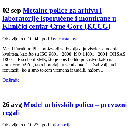
02 sep
Metalne police za arhivu i
laboratorije isporučene i montirane u
Arhivske police Oznaka
Klinički centar Crne Gore (KCCG)
Objavljeno u 10:04h
pod
Javne ustanove
Metal Furniture Plus proizvodi zadovoljavaju visoke standarde
kvaliteta, kao što su ISO 9001 : 2008, ISO 14001 : 2004, OHSAS
18001 i Excellent SME, što je obezbedilo prisustvo kako na
domaćem tržištu, tako i prodaju u zemljama EU. Zahvaljujući
reputaciji, koju smo tokom vremena izgradili, našom...
Opširnije
26 avg
Model arhivskih polica – prevozni
regali
Objavljeno u 10:27h
pod
Informacije