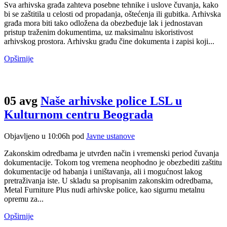
Sva arhivska građa zahteva posebne tehnike i uslove čuvanja, kako
bi se zaštitila u celosti od propadanja, oštećenja ili gubitka. Arhivska
građa mora biti tako odložena da obezbeđuje lak i jednostavan
pristup traženim dokumentima, uz maksimalnu iskoristivost
arhivskog prostora. Arhivsku građu čine dokumenta i zapisi koji...
Opširnije
05 avg
Naše arhivske police LSL u
Kulturnom centru Beograda
Objavljeno u 10:06h
pod
Javne ustanove
Zakonskim odredbama je utvrđen način i vremenski period čuvanja
dokumentacije. Tokom tog vremena neophodno je obezbediti zaštitu
dokumentacije od habanja i uništavanja, ali i mogućnost lakog
pretraživanja iste. U skladu sa propisanim zakonskim odredbama,
Metal Furniture Plus nudi arhivske police, kao sigurnu metalnu
opremu za...
Opširnije