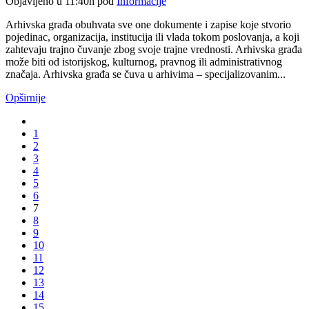
Objavljeno u 11:40h
pod
Informacije
Arhivska građa obuhvata sve one dokumente i zapise koje stvorio
pojedinac, organizacija, institucija ili vlada tokom poslovanja, a koji
zahtevaju trajno čuvanje zbog svoje trajne vrednosti. Arhivska građa
može biti od istorijskog, kulturnog, pravnog ili administrativnog
značaja. Arhivska građa se čuva u arhivima – specijalizovanim...
Opširnije
1
2
3
4
5
6
7
8
9
10
11
12
13
14
15