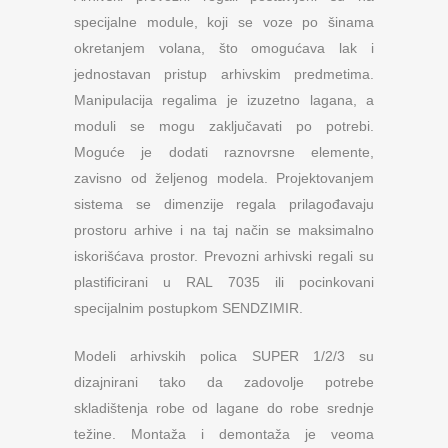
specijalne module, koji se voze po šinama
okretanjem volana, što omogućava lak i
jednostavan pristup arhivskim predmetima.
Manipulacija regalima je izuzetno lagana, a
moduli se mogu zaključavati po potrebi.
Moguće je dodati raznovrsne elemente,
zavisno od željenog modela. Projektovanjem
sistema se dimenzije regala prilagođavaju
prostoru arhive i na taj način se maksimalno
iskorišćava prostor. Prevozni arhivski regali su
plastificirani u RAL 7035 ili pocinkovani
specijalnim postupkom SENDZIMIR.
Modeli arhivskih polica SUPER 1/2/3 su
dizajnirani tako da zadovolje potrebe
skladištenja robe od lagane do robe srednje
težine. Montaža i demontaža je veoma