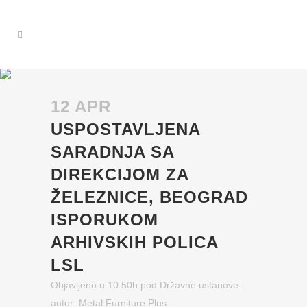
12 APR
USPOSTAVLJENA
SARADNJA SA
DIREKCIJOM ZA
ŽELEZNICE, BEOGRAD
ISPORUKOM
ARHIVSKIH POLICA
LSL
Objavljeno u 10:50h
pod
Državne ustanove
–
autor:
Metal Furniture Plus