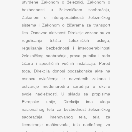
utvrđene Zakonom o železnici, Zakonom o
bezbednosti u železničkom saobraćaju,
Zakonom o interoperabilnosti železničkog
sistema i Zakonom o žičarama za transport
lica. Osnovne aktivnosti Direkcije vezane su za
regulisanje tržišta železničkih usluga,
regulisanje bezbednosti i interoperabilnosti
železničkog saobraćaja, prava putnika i rada
žičara i specifičnih vučnih instalacija. Pored
toga, Direkcija donosi podzakonske akte na
osnovu ovlašćenja iz navedenih zakona i
ostvaruje međunarodnu saradnju u okviru
svoje nadležnosti. U skladu sa propisima
Evropske unije, Direkcija ima ulogu
nacionalnog tela za bezbednost železničkog
saobraćaja, imenovanog tela, tela za
licenciranje mašinovođa, tela nadležnog za