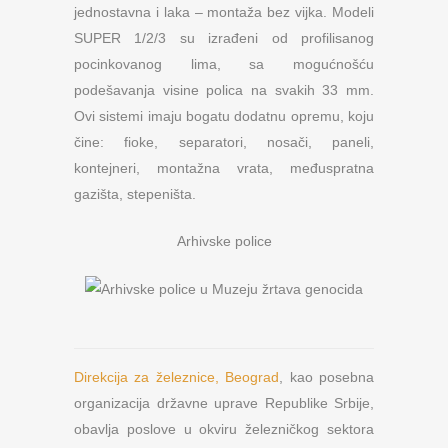
jednostavna i laka – montaža bez vijka. Modeli
SUPER 1/2/3 su izrađeni od profilisanog
pocinkovanog lima, sa mogućnošću
podešavanja visine polica na svakih 33 mm.
Ovi sistemi imaju bogatu dodatnu opremu, koju
čine: fioke, separatori, nosači, paneli,
kontejneri, montažna vrata, međuspratna
gazišta, stepeništa.
Arhivske police
Direkcija za železnice, Beograd
, kao posebna
organizacija državne uprave Republike Srbije,
obavlja poslove u okviru železničkog sektora