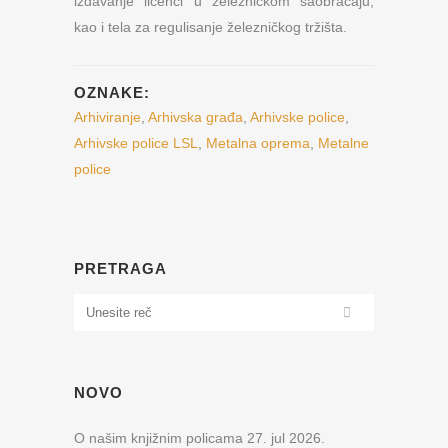
izdavanje licenci u železničkom saobraćaju,
kao i tela za regulisanje železničkog tržišta.
OZNAKE:
Arhiviranje
,
Arhivska građa
,
Arhivske police
,
Arhivske police LSL
,
Metalna oprema
,
Metalne
police
PRETRAGA
NOVO
O našim knjižnim policama
27. jul 2026.