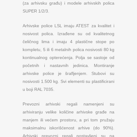
(za arhivsku građu) i modele arhivskih polica
SUPER 1/2/3.
Arhivske police LSL imaju ATEST za kvalitet i
nosivost polica. Izrađene su od kvalitetnog
čeličnog lima i imaju 4 plastične stope po
kompletu, 5 ili 6 metalnih polica nosivosti 80 kg
kontinualnog opterećenja. Polja se sastoje od
početnih i nastavnih jedinica. Montiranje
arhivske police je šrafljenjem. Stubovi su
nosivosti 1.500 kg. Svi elementi su plastificirani
u boji RAL 7035.
Prevozni arhivski regali namenjeni su
arhiviranju velike količine arhivske građe na
manjem ili većem prostoru, a pri tom pružaju
maksimalnu iskorišćenost arhive (do 90%).
Arhivski prevozni regali postavljeni su na