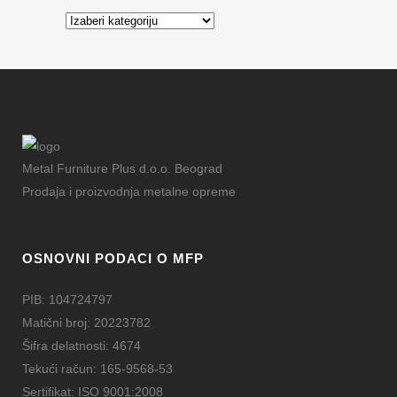
Kategorije
Metal Furniture Plus d.o.o. Beograd
Prodaja i proizvodnja metalne opreme
OSNOVNI PODACI O MFP
PIB: 104724797
Matični broj: 20223782
Šifra delatnosti: 4674
Tekući račun: 165-9568-53
Sertifikat: ISO 9001:2008