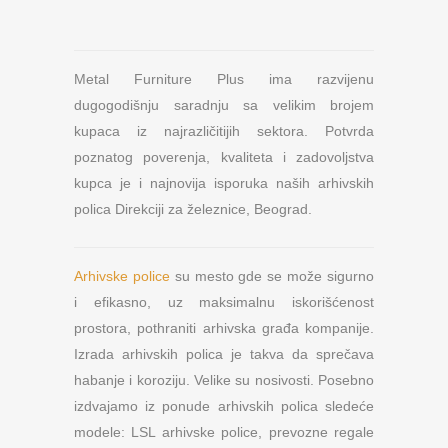
Metal Furniture Plus ima razvijenu
dugogodišnju saradnju sa velikim brojem
kupaca iz najrazličitijih sektora. Potvrda
poznatog poverenja, kvaliteta i zadovoljstva
kupca je i najnovija isporuka naših arhivskih
polica Direkciji za železnice, Beograd.
Arhivske police
su mesto gde se može sigurno
i efikasno, uz maksimalnu iskorišćenost
prostora, pothraniti arhivska građa kompanije.
Izrada arhivskih polica je takva da sprečava
habanje i koroziju. Velike su nosivosti. Posebno
izdvajamo iz ponude arhivskih polica sledeće
modele: LSL arhivske police, prevozne regale