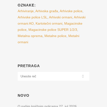
OZNAKE:
Arhiviranje
,
Arhivska građa
,
Arhivske police
,
Arhivske police LSL
,
Arhivski ormani
,
Arhivski
ormani AO
,
Kartotečni ormani
,
Magacinske
police
,
Magacinske police SUPER 1/2/3
,
Metalna oprema
,
Metalne police
,
Metalni
ormani
PRETRAGA
NOVO
O našim knjižnim policama
27. jul 2026.