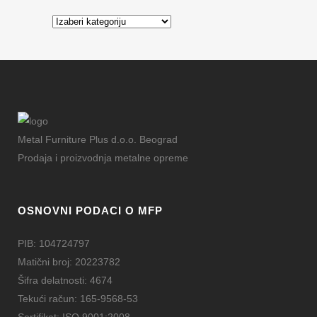
Kategorije
Metal Furniture Plus d.o.o. Beograd
Prodaja i proizvodnja metalne opreme
OSNOVNI PODACI O MFP
PIB: 104724797
Matični broj: 20223782
Šifra delatnosti: 4674
Tekući račun: 165-9568-53