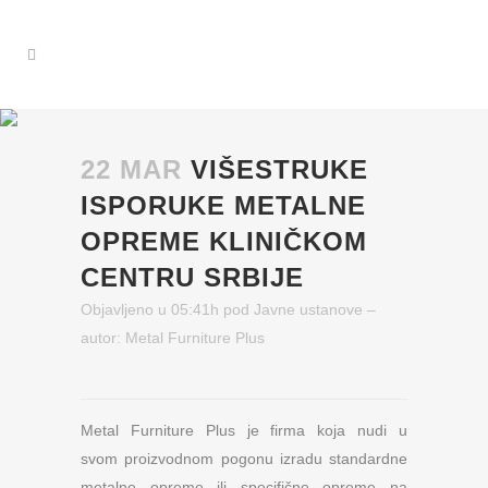
22 MAR
VIŠESTRUKE
ISPORUKE METALNE
OPREME KLINIČKOM
CENTRU SRBIJE
Objavljeno u 05:41h
pod
Javne ustanove
–
autor:
Metal Furniture Plus
Metal Furniture Plus je firma koja nudi u
svom proizvodnom pogonu izradu standardne
metalne opreme ili specifične opreme na