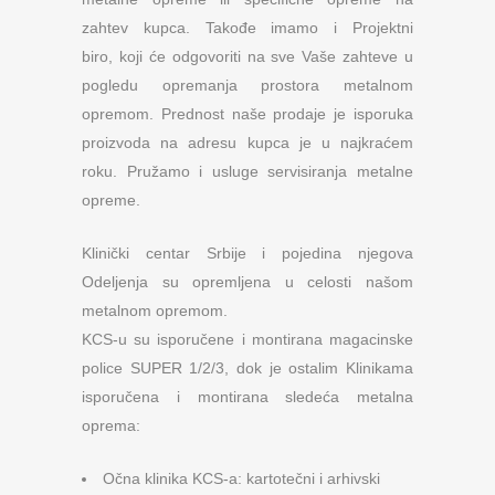
zahtev kupca. Takođe imamo i Projektni
biro, koji će odgovoriti na sve Vaše zahteve u
pogledu opremanja prostora metalnom
opremom. Prednost naše prodaje je isporuka
proizvoda na adresu kupca je u najkraćem
roku. Pružamo i usluge servisiranja metalne
opreme.
Klinički centar Srbije i pojedina njegova
Odeljenja su opremljena u celosti našom
metalnom opremom.
KCS-u su isporučene i montirana magacinske
police SUPER 1/2/3, dok je ostalim Klinikama
isporučena i montirana sledeća metalna
oprema:
Očna klinika KCS-a: kartotečni i arhivski