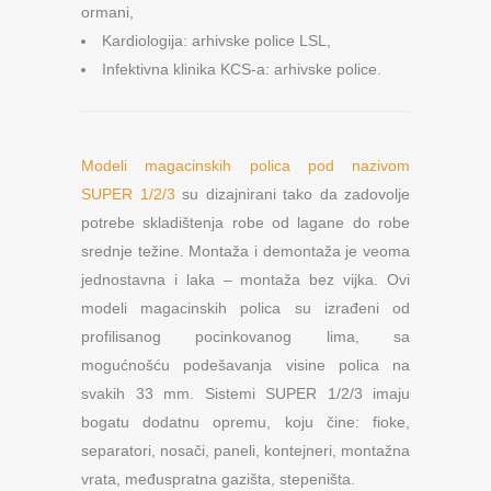
ormani,
Kardiologija: arhivske police LSL,
Infektivna klinika KCS-a: arhivske police.
Modeli magacinskih polica pod nazivom
SUPER 1/2/3
su dizajnirani tako da zadovolje
potrebe skladištenja robe od lagane do robe
srednje težine. Montaža i demontaža je veoma
jednostavna i laka – montaža bez vijka. Ovi
modeli magacinskih polica su izrađeni od
profilisanog pocinkovanog lima, sa
mogućnošću podešavanja visine polica na
svakih 33 mm. Sistemi SUPER 1/2/3 imaju
bogatu dodatnu opremu, koju čine: fioke,
separatori, nosači, paneli, kontejneri, montažna
vrata, međuspratna gazišta, stepeništa.