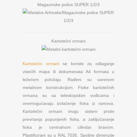
Magacinske police SUPER 1/2/3
Kartotečni ormani
Kartotečni ormani
se koriste za odlaganje
visećih mapa ili dokumenata A4 formata u
ležećem položaju. Rađeni su varenom
metalnom konstrukcijom. Fioke kartotečnih
ormana su sa teleskopskim vođicama i
onemogućavaju izvlačenje fioka iz ramova.
Kartotečni ormani imaju sistem protiv
prevrtanja popunjenih fioka, a zaključavanje
fioka je centralnom cilindar bravom.
Plastificirani su u RAL 7035. Spoljne dimenzije