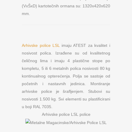
(VxŠxD) kartotečnih ormana su: 1320x420x620
mm.
Arhivske police LSL
imaju ATEST za kvalitet i
nosivost polica. Izrađene su od kvalitetnog
čeličnog lima i imaju 4 plastične stope po
kompletu, 5 ili 6 metalnih polica nosivosti 80 kg
kontinualnog opterećenja. Polja se sastoje od
početnih i nastavnih jedinica. Montiranje
arhivske police je šrafljenjem. Stubovi su
nosivosti 1.500 kg. Svi elementi su plastificirani
u boji RAL 7035.
Arhivske police LSL police