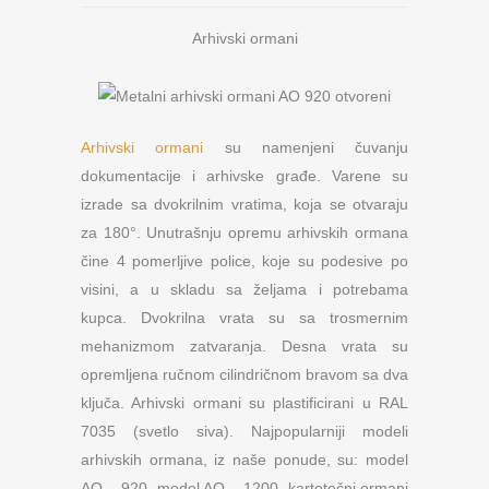
Arhivski ormani
Arhivski ormani
su namenjeni čuvanju
dokumentacije i arhivske građe. Varene su
izrade sa dvokrilnim vratima, koja se otvaraju
za 180°. Unutrašnju opremu arhivskih ormana
čine 4 pomerljive police, koje su podesive po
visini, a u skladu sa željama i potrebama
kupca. Dvokrilna vrata su sa trosmernim
mehanizmom zatvaranja. Desna vrata su
opremljena ručnom cilindričnom bravom sa dva
ključa. Arhivski ormani su plastificirani u RAL
7035 (svetlo siva). Najpopularniji modeli
arhivskih ormana, iz naše ponude, su: model
AO – 920, model AO – 1200, kartotečni ormani