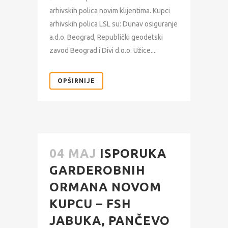
arhivskih polica novim klijentima. Kupci
arhivskih polica LSL su: Dunav osiguranje
a.d.o. Beograd, Republički geodetski
zavod Beograd i Divi d.o.o. Užice....
OPŠIRNIJE
04 MAJ
ISPORUKA
GARDEROBNIH
ORMANA NOVOM
KUPCU – FSH
JABUKA, PANČEVO