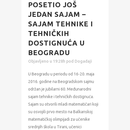
POSETIO JOŠ
JEDAN SAJAM –
SAJAM TEHNIKE I
TEHNIČKIH
DOSTIGNUĆA U
BEOGRADU
Objavljeno u 19:28h
pod
Događaji
U Beogradu u periodu od 16-20. maja
2016. godine na Beogradskom sajmu
održan je jubilarni 60. Međunarodni
sajam tehnike i tehničkih dostignuća.
Sajam su otvorili mladi matematičari koji
su osvojili prvo mesto na Balkanskoj
matematičkoj olimpijadi za učenike
srednjih škola u Tirani, učenici