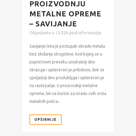
PROIZVODNJU
METALNE OPREME
– SAVIJANJE
Objavljeno u 13:52h
pod
Informacije
Savijanje lima je postupak obrade metala
bez skidanja strugotine, kod kojeg se u
poprečnom preseku unutrašnji deo
skraćuje i opterećen je pritiskom, dok se
spoljašnji deo produbljuje i opterećen je
na rastezanje. U proizvodnji metalne
opreme, lim se koristi za izradu svih vrsta
metalnih polica...
OPŠIRNIJE