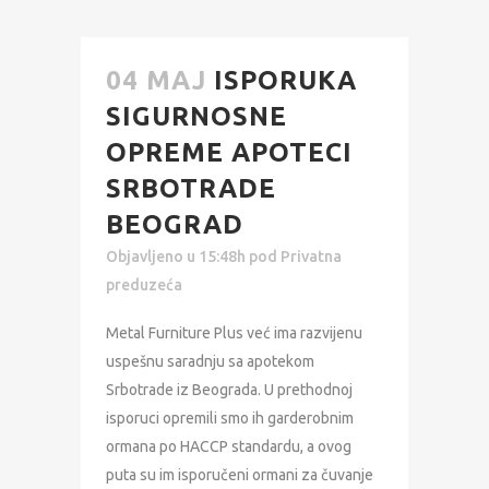
04 MAJ
ISPORUKA
SIGURNOSNE
OPREME APOTECI
SRBOTRADE
BEOGRAD
Objavljeno u 15:48h
pod
Privatna
preduzeća
Metal Furniture Plus već ima razvijenu
uspešnu saradnju sa apotekom
Srbotrade iz Beograda. U prethodnoj
isporuci opremili smo ih garderobnim
ormana po HACCP standardu, a ovog
puta su im isporučeni ormani za čuvanje