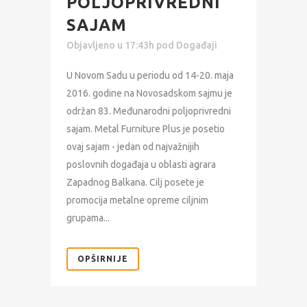
POLJOPRIVREDNI
SAJAM
Objavljeno u 17:43h
pod
Događaji
U Novom Sadu u periodu od 14-20. maja
2016. godine na Novosadskom sajmu je
održan 83. Međunarodni poljoprivredni
sajam. Metal Furniture Plus je posetio
ovaj sajam - jedan od najvažnijih
poslovnih događaja u oblasti agrara
Zapadnog Balkana. Cilj posete je
promocija metalne opreme ciljnim
grupama...
OPŠIRNIJE