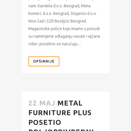
nam: Kandela d.o.o. Beograd, Mima
komerc d.o.o. Beograd, Stojanov d.o.o.
Novi Sad i SZR Bosiljčić Beograd.
Magacinske police koje imamo u ponudi
su namenjene odlaganju rasute i vijčane
robe i posebno se naručuju....
OPŠIRNIJE
22 MAJ
METAL
FURNITURE PLUS
POSETIO