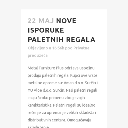
22 MAJ
NOVE
ISPORUKE
PALETNIH REGALA
Objavljeno u 16:56h
pod
Privatna
preduzeća
Metal Furniture Plus održava uspešnu
prodaju paletnih regala. Kupci ove vrste
metalne opreme su: Aman d.o.o. Surčin i
YU Aloe d.o.o. Surčin. Naši paletni regali
imaju široku primenu zbog svojih
karakteristika. Paletni regali su idealno
rešenje za opremanje velikih skladišta i
distributivnih centara. Omogućavaju
skladištenje...