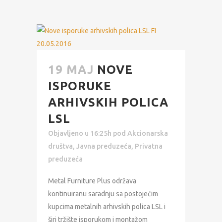
19 MAJ
NOVE
ISPORUKE
ARHIVSKIH POLICA
LSL
Objavljeno u 16:25h
pod
Akcionarska
društva
,
Javna preduzeća
,
Privatna
preduzeća
Metal Furniture Plus održava
kontinuiranu saradnju sa postojećim
kupcima metalnih arhivskih polica LSL i
širi tržište isporukom i montažom