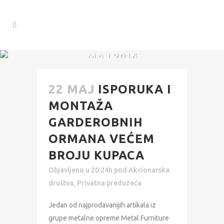
MAJ 2016
22 MAJ
ISPORUKA I
MONTAŽA
GARDEROBNIH
ORMANA VEĆEM
BROJU KUPACA
Objavljeno u 20:24h
pod
Akcionarska
društva
,
Privatna preduzeća
Jedan od najprodavanijih artikala iz
grupe metalne opreme Metal Furniture