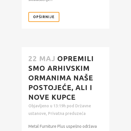
OPŠIRNIJE
22 MAJ
OPREMILI
SMO ARHIVSKIM
ORMANIMA NAŠE
POSTOJEĆE, ALI I
NOVE KUPCE
Objavljeno u 13:19h
pod
Državne
ustanove
,
Privatna preduzeća
Metal Furniture Plus uspešno održava